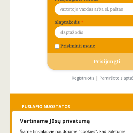
Slaptažodis
*
Prisiminti mane
|
Registruotis
Pamiršote slapta
PUSLAPIO NUOSTATOS
Vertiname Jūsų privatumą
Slapukai
Privatumo politika
Šiame tinklalapyje naudojame "cookies", kad galėtume