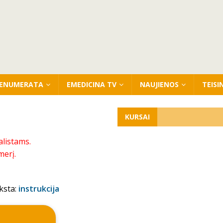
ENUMERATA
EMEDICINA TV
NAUJIENOS
TEISI
KURSAI
alistams.
merį.
ksta:
instrukcija