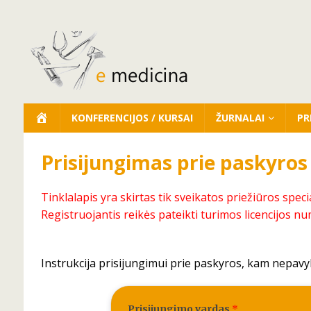
KONFERENCIJOS / KURSAI
ŽURNALAI
PR
Prisijungimas prie paskyros
Tinklalapis yra skirtas tik sveikatos priežiūros speci
Registruojantis reikės pateikti turimos licencijos nu
Instrukcija prisijungimui prie paskyros, kam nepavy
Prisijungimo vardas
*