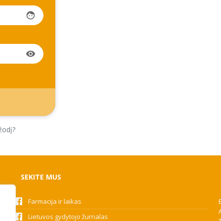
face
visibility
žodį?
SEKITE MUS
Farmacija ir laikas
Lietuvos gydytojo žurnalas