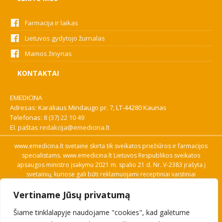
Farmacija ir laikas
Lietuvos gydytojo žurnalas
Mamos žinynas
KONTAKTAI
EMEDICINA
Adresas: Karaliaus Mindaugo pr. 7, LT-44280 Kaunas
Telefonas:
8 (37) 22 10 49
El. paštas
redakcija@emedicina.lt
www.emedicina.lt svetainė skirta tik sveikatos priežiūros ir farmacijos
specialistams. www.emedicina.lt Lietuvos Respublikos sveikatos
apsaugos ministro įsakymu 2021 m. spalio 21 d. Nr. V-2383 įrašyta į
svetainių, kuriose gali būti reklamuojami receptiniai vaistiniai
preparatai, sąrašą. Prieigą prie svetainės specialistai gauna patvirtinę
Vertiname Jūsų privatumą
savo profesinę kvalifikaciją. Naudingos nuorodos: Vaistų ir medicinos
pagalbos priemonių kainų paieška, VVKT tinklalapis, Sveikatos
Šiame tinklalapyje naudojame "cookies", kad galėtume
priežiūros ar farmacijos specialisto pranešimo apie įtariamą
nepageidaujamą reakciją forma, Interneto svetainės, kuriose gali būti