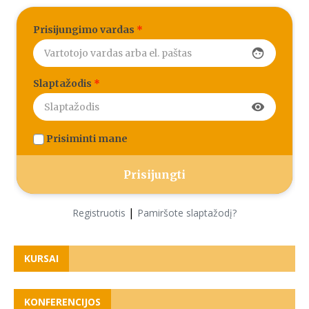
Prisijungimo vardas
*
face
Slaptažodis
*
visibility
Prisiminti mane
|
Registruotis
Pamiršote slaptažodį?
KURSAI
KONFERENCIJOS