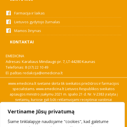
Farmacija ir laikas
Lietuvos gydytojo žurnalas
Mamos žinynas
KONTAKTAI
EMEDICINA
Adresas: Karaliaus Mindaugo pr. 7, LT-44280 Kaunas
Telefonas:
8 (37) 22 10 49
El. paštas
redakcija@emedicina.lt
www.emedicina.lt svetainė skirta tik sveikatos priežiūros ir farmacijos
specialistams. www.emedicina.lt Lietuvos Respublikos sveikatos
apsaugos ministro įsakymu 2021 m. spalio 21 d. Nr. V-2383 įrašyta į
svetainių, kuriose gali būti reklamuojami receptiniai vaistiniai
preparatai, sąrašą. Prieigą prie svetainės specialistai gauna patvirtinę
Vertiname Jūsų privatumą
savo profesinę kvalifikaciją. Naudingos nuorodos: Vaistų ir medicinos
pagalbos priemonių kainų paieška, VVKT tinklalapis, Sveikatos
Šiame tinklalapyje naudojame "cookies", kad galėtume
priežiūros ar farmacijos specialisto pranešimo apie įtariamą
nepageidaujamą reakciją forma, Interneto svetainės, kuriose gali būti