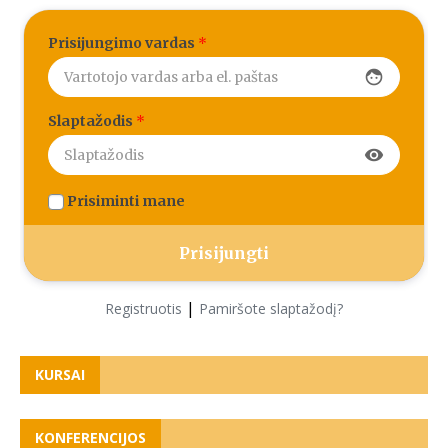
Prisijungimo vardas
*
face
Slaptažodis
*
visibility
Prisiminti mane
|
Registruotis
Pamiršote slaptažodį?
KURSAI
KONFERENCIJOS