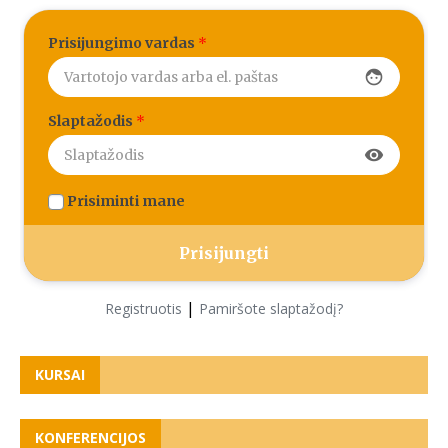
Prisijungimo vardas
*
face
Slaptažodis
*
visibility
Prisiminti mane
|
Registruotis
Pamiršote slaptažodį?
KURSAI
KONFERENCIJOS