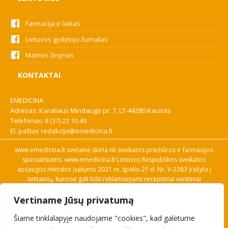
Farmacija ir laikas
Lietuvos gydytojo žurnalas
Mamos žinynas
KONTAKTAI
EMEDICINA
Adresas: Karaliaus Mindaugo pr. 7, LT-44280 Kaunas
Telefonas:
8 (37) 22 10 49
El. paštas
redakcija@emedicina.lt
www.emedicina.lt svetainė skirta tik sveikatos priežiūros ir farmacijos
specialistams. www.emedicina.lt Lietuvos Respublikos sveikatos
apsaugos ministro įsakymu 2021 m. spalio 21 d. Nr. V-2383 įrašyta į
svetainių, kuriose gali būti reklamuojami receptiniai vaistiniai
preparatai, sąrašą. Prieigą prie svetainės specialistai gauna patvirtinę
Vertiname Jūsų privatumą
savo profesinę kvalifikaciją. Naudingos nuorodos: Vaistų ir medicinos
pagalbos priemonių kainų paieška, VVKT tinklalapis, Sveikatos
Šiame tinklalapyje naudojame "cookies", kad galėtume
priežiūros ar farmacijos specialisto pranešimo apie įtariamą
nepageidaujamą reakciją forma, Interneto svetainės, kuriose gali būti