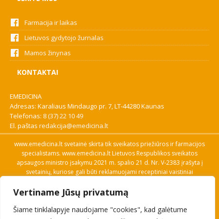
Farmacija ir laikas
Lietuvos gydytojo žurnalas
Mamos žinynas
KONTAKTAI
EMEDICINA
Adresas: Karaliaus Mindaugo pr. 7, LT-44280 Kaunas
Telefonas:
8 (37) 22 10 49
El. paštas
redakcija@emedicina.lt
www.emedicina.lt svetainė skirta tik sveikatos priežiūros ir farmacijos
specialistams. www.emedicina.lt Lietuvos Respublikos sveikatos
apsaugos ministro įsakymu 2021 m. spalio 21 d. Nr. V-2383 įrašyta į
svetainių, kuriose gali būti reklamuojami receptiniai vaistiniai
preparatai, sąrašą. Prieigą prie svetainės specialistai gauna patvirtinę
Vertiname Jūsų privatumą
savo profesinę kvalifikaciją. Naudingos nuorodos: Vaistų ir medicinos
pagalbos priemonių kainų paieška, VVKT tinklalapis, Sveikatos
Šiame tinklalapyje naudojame "cookies", kad galėtume
priežiūros ar farmacijos specialisto pranešimo apie įtariamą
nepageidaujamą reakciją forma, Interneto svetainės, kuriose gali būti