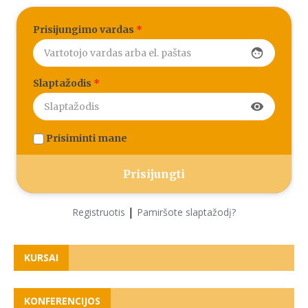
Prisijungimo vardas
*
face
Slaptažodis
*
visibility
Prisiminti mane
|
Registruotis
Pamiršote slaptažodį?
KURSAI
KONFERENCIJOS