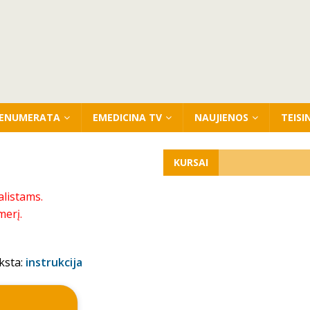
ENUMERATA
EMEDICINA TV
NAUJIENOS
TEISI
KURSAI
alistams.
merį.
ksta:
instrukcija