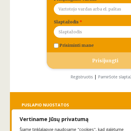
Slaptažodis
*
Prisiminti mane
|
Registruotis
Pamiršote slapta
PUSLAPIO NUOSTATOS
Vertiname Jūsų privatumą
Slapukai
Privatumo politika
Šiame tinklalapyje naudojame "cookies", kad galėtume