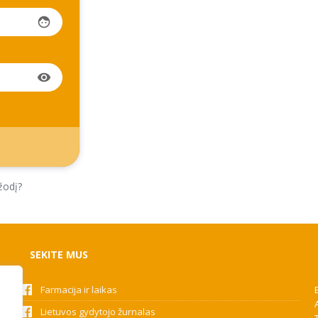
face
visibility
žodį?
SEKITE MUS
Farmacija ir laikas
Lietuvos gydytojo žurnalas