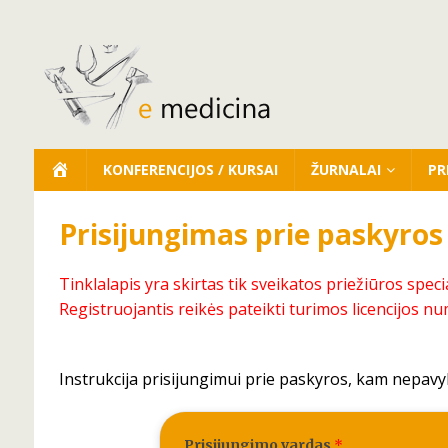
KONFERENCIJOS / KURSAI
ŽURNALAI
PR
Prisijungimas prie paskyros
Tinklalapis yra skirtas tik sveikatos priežiūros speci
Registruojantis reikės pateikti turimos licencijos nu
Instrukcija prisijungimui prie paskyros, kam nepavy
Prisijungimo vardas
*