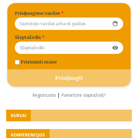
Prisijungimo vardas
*
face
Slaptažodis
*
visibility
Prisiminti mane
|
Registruotis
Pamiršote slaptažodį?
KURSAI
KONFERENCIJOS