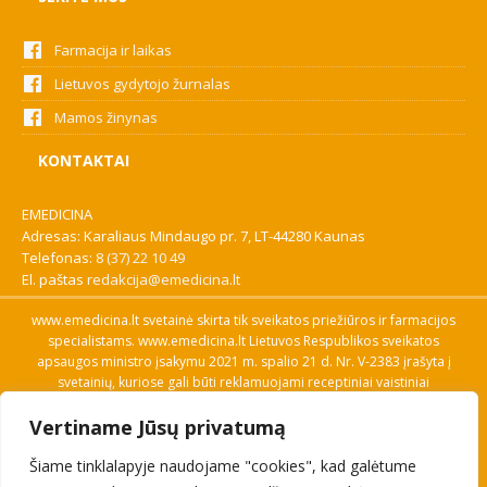
Farmacija ir laikas
Lietuvos gydytojo žurnalas
Mamos žinynas
KONTAKTAI
EMEDICINA
Adresas: Karaliaus Mindaugo pr. 7, LT-44280 Kaunas
Telefonas:
8 (37) 22 10 49
El. paštas
redakcija@emedicina.lt
www.emedicina.lt svetainė skirta tik sveikatos priežiūros ir farmacijos
specialistams. www.emedicina.lt Lietuvos Respublikos sveikatos
apsaugos ministro įsakymu 2021 m. spalio 21 d. Nr. V-2383 įrašyta į
svetainių, kuriose gali būti reklamuojami receptiniai vaistiniai
preparatai, sąrašą. Prieigą prie svetainės specialistai gauna patvirtinę
Vertiname Jūsų privatumą
savo profesinę kvalifikaciją. Naudingos nuorodos: Vaistų ir medicinos
pagalbos priemonių kainų paieška, VVKT tinklalapis, Sveikatos
Šiame tinklalapyje naudojame "cookies", kad galėtume
priežiūros ar farmacijos specialisto pranešimo apie įtariamą
nepageidaujamą reakciją forma, Interneto svetainės, kuriose gali būti