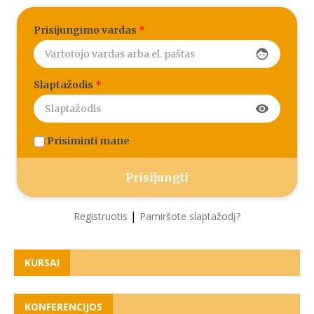
Prisijungimo vardas
*
face
Slaptažodis
*
visibility
Prisiminti mane
|
Registruotis
Pamiršote slaptažodį?
KURSAI
KONFERENCIJOS