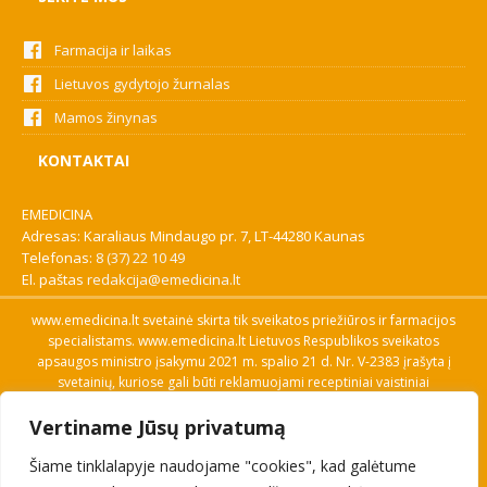
Farmacija ir laikas
Lietuvos gydytojo žurnalas
Mamos žinynas
KONTAKTAI
EMEDICINA
Adresas: Karaliaus Mindaugo pr. 7, LT-44280 Kaunas
Telefonas:
8 (37) 22 10 49
El. paštas
redakcija@emedicina.lt
www.emedicina.lt svetainė skirta tik sveikatos priežiūros ir farmacijos
specialistams. www.emedicina.lt Lietuvos Respublikos sveikatos
apsaugos ministro įsakymu 2021 m. spalio 21 d. Nr. V-2383 įrašyta į
svetainių, kuriose gali būti reklamuojami receptiniai vaistiniai
preparatai, sąrašą. Prieigą prie svetainės specialistai gauna patvirtinę
Vertiname Jūsų privatumą
savo profesinę kvalifikaciją. Naudingos nuorodos: Vaistų ir medicinos
pagalbos priemonių kainų paieška, VVKT tinklalapis, Sveikatos
Šiame tinklalapyje naudojame "cookies", kad galėtume
priežiūros ar farmacijos specialisto pranešimo apie įtariamą
nepageidaujamą reakciją forma, Interneto svetainės, kuriose gali būti