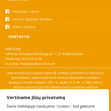
Farmacija ir laikas
Lietuvos gydytojo žurnalas
Mamos žinynas
KONTAKTAI
EMEDICINA
Adresas: Karaliaus Mindaugo pr. 7, LT-44280 Kaunas
Telefonas:
8 (37) 22 10 49
El. paštas
redakcija@emedicina.lt
www.emedicina.lt svetainė skirta tik sveikatos priežiūros ir farmacijos
specialistams. www.emedicina.lt Lietuvos Respublikos sveikatos
apsaugos ministro įsakymu 2021 m. spalio 21 d. Nr. V-2383 įrašyta į
svetainių, kuriose gali būti reklamuojami receptiniai vaistiniai
preparatai, sąrašą. Prieigą prie svetainės specialistai gauna patvirtinę
Vertiname Jūsų privatumą
savo profesinę kvalifikaciją. Naudingos nuorodos: Vaistų ir medicinos
pagalbos priemonių kainų paieška, VVKT tinklalapis, Sveikatos
Šiame tinklalapyje naudojame "cookies", kad galėtume
priežiūros ar farmacijos specialisto pranešimo apie įtariamą
nepageidaujamą reakciją forma, Interneto svetainės, kuriose gali būti