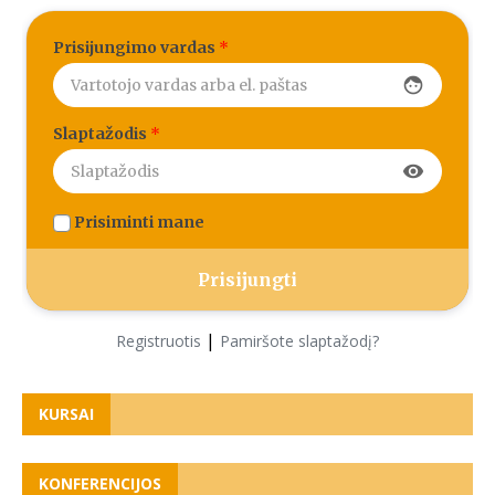
Prisijungimo vardas
*
face
Slaptažodis
*
visibility
Prisiminti mane
|
Registruotis
Pamiršote slaptažodį?
KURSAI
KONFERENCIJOS