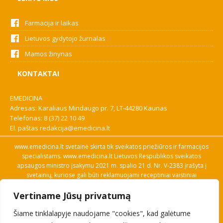
Farmacija ir laikas
Lietuvos gydytojo žurnalas
Mamos žinynas
KONTAKTAI
EMEDICINA
Adresas: Karaliaus Mindaugo pr. 7, LT-44280 Kaunas
Telefonas:
8 (37) 22 10 49
El. paštas
redakcija@emedicina.lt
www.emedicina.lt svetainė skirta tik sveikatos priežiūros ir farmacijos
specialistams. www.emedicina.lt Lietuvos Respublikos sveikatos
apsaugos ministro įsakymu 2021 m. spalio 21 d. Nr. V-2383 įrašyta į
svetainių, kuriose gali būti reklamuojami receptiniai vaistiniai
preparatai, sąrašą. Prieigą prie svetainės specialistai gauna patvirtinę
Vertiname Jūsų privatumą
savo profesinę kvalifikaciją. Naudingos nuorodos: Vaistų ir medicinos
pagalbos priemonių kainų paieška, VVKT tinklalapis, Sveikatos
Šiame tinklalapyje naudojame "cookies", kad galėtume
priežiūros ar farmacijos specialisto pranešimo apie įtariamą
nepageidaujamą reakciją forma, Interneto svetainės, kuriose gali būti