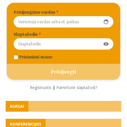
Prisijungimo vardas
*
face
Slaptažodis
*
visibility
Prisiminti mane
|
Registruotis
Pamiršote slaptažodį?
KURSAI
KONFERENCIJOS