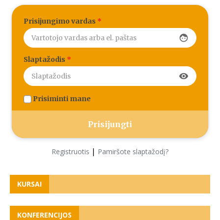
Prisijungimo vardas
*
face
Slaptažodis
*
visibility
Prisiminti mane
|
Registruotis
Pamiršote slaptažodį?
KURSAI
KONFERENCIJOS