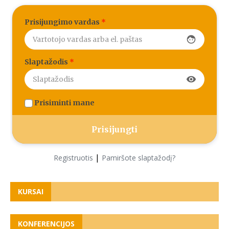
Prisijungimo vardas
*
face
Slaptažodis
*
visibility
Prisiminti mane
|
Registruotis
Pamiršote slaptažodį?
KURSAI
KONFERENCIJOS