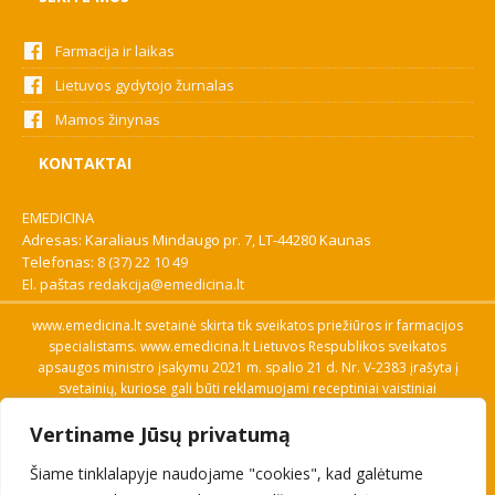
Farmacija ir laikas
Lietuvos gydytojo žurnalas
Mamos žinynas
KONTAKTAI
EMEDICINA
Adresas: Karaliaus Mindaugo pr. 7, LT-44280 Kaunas
Telefonas:
8 (37) 22 10 49
El. paštas
redakcija@emedicina.lt
www.emedicina.lt svetainė skirta tik sveikatos priežiūros ir farmacijos
specialistams. www.emedicina.lt Lietuvos Respublikos sveikatos
apsaugos ministro įsakymu 2021 m. spalio 21 d. Nr. V-2383 įrašyta į
svetainių, kuriose gali būti reklamuojami receptiniai vaistiniai
preparatai, sąrašą. Prieigą prie svetainės specialistai gauna patvirtinę
Vertiname Jūsų privatumą
savo profesinę kvalifikaciją. Naudingos nuorodos: Vaistų ir medicinos
pagalbos priemonių kainų paieška, VVKT tinklalapis, Sveikatos
Šiame tinklalapyje naudojame "cookies", kad galėtume
priežiūros ar farmacijos specialisto pranešimo apie įtariamą
nepageidaujamą reakciją forma, Interneto svetainės, kuriose gali būti