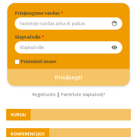
Prisijungimo vardas
*
face
Slaptažodis
*
visibility
Prisiminti mane
|
Registruotis
Pamiršote slaptažodį?
KURSAI
KONFERENCIJOS