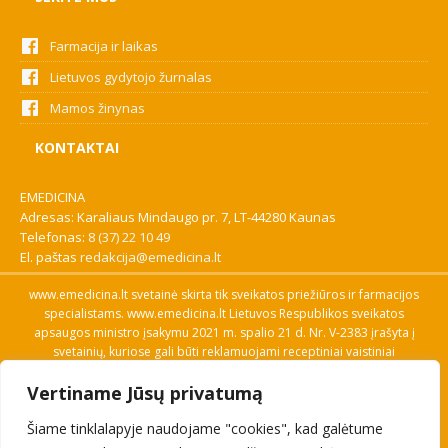
Farmacija ir laikas
Lietuvos gydytojo žurnalas
Mamos žinynas
KONTAKTAI
EMEDICINA
Adresas: Karaliaus Mindaugo pr. 7, LT-44280 Kaunas
Telefonas:
8 (37) 22 10 49
El. paštas
redakcija@emedicina.lt
www.emedicina.lt svetainė skirta tik sveikatos priežiūros ir farmacijos
specialistams. www.emedicina.lt Lietuvos Respublikos sveikatos
apsaugos ministro įsakymu 2021 m. spalio 21 d. Nr. V-2383 įrašyta į
svetainių, kuriose gali būti reklamuojami receptiniai vaistiniai
preparatai, sąrašą. Prieigą prie svetainės specialistai gauna patvirtinę
Vertiname Jūsų privatumą
savo profesinę kvalifikaciją. Naudingos nuorodos: Vaistų ir medicinos
pagalbos priemonių kainų paieška, VVKT tinklalapis, Sveikatos
Šiame tinklalapyje naudojame "cookies", kad galėtume
priežiūros ar farmacijos specialisto pranešimo apie įtariamą
nepageidaujamą reakciją forma, Interneto svetainės, kuriose gali būti