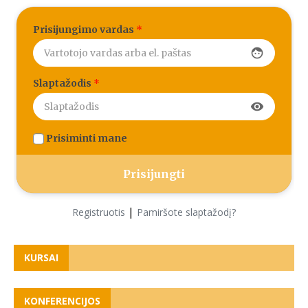
Prisijungimo vardas
*
face
Slaptažodis
*
visibility
Prisiminti mane
|
Registruotis
Pamiršote slaptažodį?
KURSAI
KONFERENCIJOS