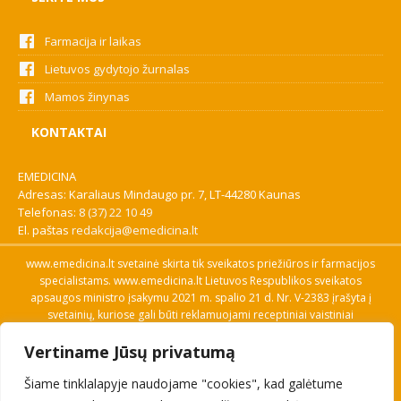
Farmacija ir laikas
Lietuvos gydytojo žurnalas
Mamos žinynas
KONTAKTAI
EMEDICINA
Adresas: Karaliaus Mindaugo pr. 7, LT-44280 Kaunas
Telefonas:
8 (37) 22 10 49
El. paštas
redakcija@emedicina.lt
www.emedicina.lt svetainė skirta tik sveikatos priežiūros ir farmacijos
specialistams. www.emedicina.lt Lietuvos Respublikos sveikatos
apsaugos ministro įsakymu 2021 m. spalio 21 d. Nr. V-2383 įrašyta į
svetainių, kuriose gali būti reklamuojami receptiniai vaistiniai
preparatai, sąrašą. Prieigą prie svetainės specialistai gauna patvirtinę
Vertiname Jūsų privatumą
savo profesinę kvalifikaciją. Naudingos nuorodos: Vaistų ir medicinos
pagalbos priemonių kainų paieška, VVKT tinklalapis, Sveikatos
Šiame tinklalapyje naudojame "cookies", kad galėtume
priežiūros ar farmacijos specialisto pranešimo apie įtariamą
nepageidaujamą reakciją forma, Interneto svetainės, kuriose gali būti