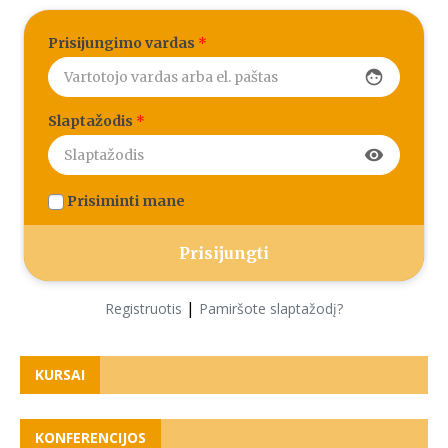
Prisijungimo vardas
*
face
Slaptažodis
*
visibility
Prisiminti mane
|
Registruotis
Pamiršote slaptažodį?
KURSAI
KONFERENCIJOS