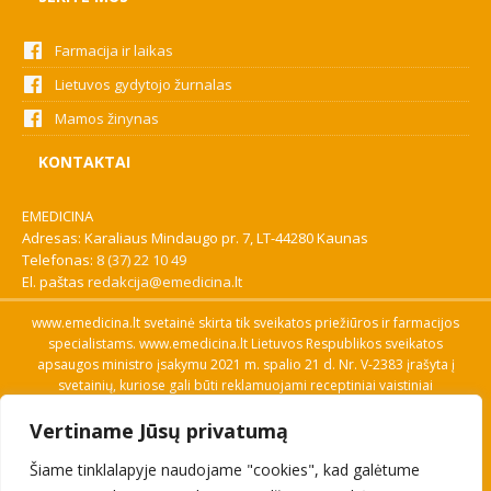
Farmacija ir laikas
Lietuvos gydytojo žurnalas
Mamos žinynas
KONTAKTAI
EMEDICINA
Adresas: Karaliaus Mindaugo pr. 7, LT-44280 Kaunas
Telefonas:
8 (37) 22 10 49
El. paštas
redakcija@emedicina.lt
www.emedicina.lt svetainė skirta tik sveikatos priežiūros ir farmacijos
specialistams. www.emedicina.lt Lietuvos Respublikos sveikatos
apsaugos ministro įsakymu 2021 m. spalio 21 d. Nr. V-2383 įrašyta į
svetainių, kuriose gali būti reklamuojami receptiniai vaistiniai
preparatai, sąrašą. Prieigą prie svetainės specialistai gauna patvirtinę
Vertiname Jūsų privatumą
savo profesinę kvalifikaciją. Naudingos nuorodos: Vaistų ir medicinos
pagalbos priemonių kainų paieška, VVKT tinklalapis, Sveikatos
Šiame tinklalapyje naudojame "cookies", kad galėtume
priežiūros ar farmacijos specialisto pranešimo apie įtariamą
nepageidaujamą reakciją forma, Interneto svetainės, kuriose gali būti