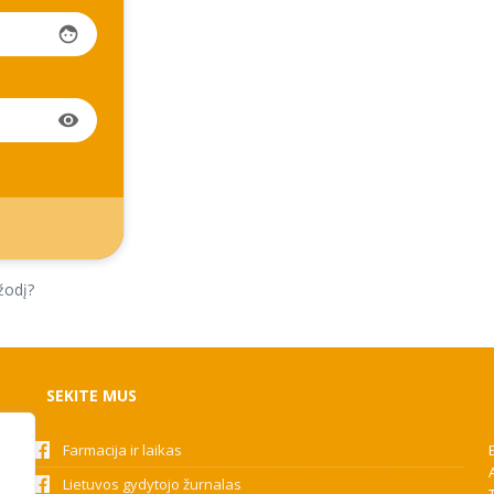
face
visibility
žodį?
SEKITE MUS
Farmacija ir laikas
Lietuvos gydytojo žurnalas