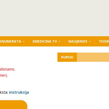
ENUMERATA
EMEDICINA TV
NAUJIENOS
TEISI
KURSAI
alistams.
merį.
ksta:
instrukcija