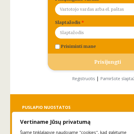
Slaptažodis
*
Prisiminti mane
|
Registruotis
Pamiršote slapta
PUSLAPIO NUOSTATOS
Vertiname Jūsų privatumą
Slapukai
Privatumo politika
Šiame tinklalapyje naudojame "cookies", kad galėtume