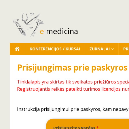
KONFERENCIJOS / KURSAI
ŽURNALAI
PR
Prisijungimas prie paskyros
Tinklalapis yra skirtas tik sveikatos priežiūros speci
Registruojantis reikės pateikti turimos licencijos nu
Instrukcija prisijungimui prie paskyros, kam nepavy
Prisijungimo vardas
*