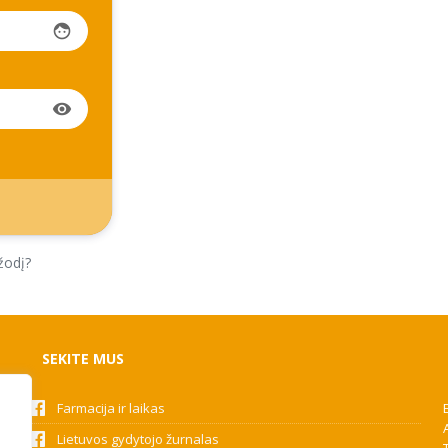
face
visibility
žodį?
SEKITE MUS
Farmacija ir laikas
Lietuvos gydytojo žurnalas