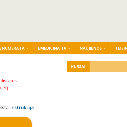
ENUMERATA
EMEDICINA TV
NAUJIENOS
TEISI
KURSAI
alistams.
merį.
ksta:
instrukcija