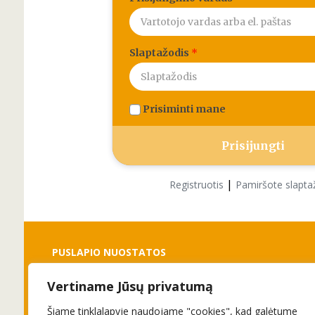
Slaptažodis
*
Prisiminti mane
|
Registruotis
Pamiršote slapta
PUSLAPIO NUOSTATOS
Vertiname Jūsų privatumą
Slapukai
Privatumo politika
Šiame tinklalapyje naudojame "cookies", kad galėtume