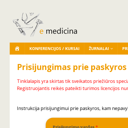
KONFERENCIJOS / KURSAI
ŽURNALAI
PR
Prisijungimas prie paskyros
Tinklalapis yra skirtas tik sveikatos priežiūros speci
Registruojantis reikės pateikti turimos licencijos nu
Instrukcija prisijungimui prie paskyros, kam nepavy
Prisijungimo vardas
*