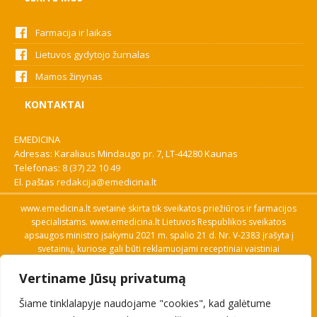
Farmacija ir laikas
Lietuvos gydytojo žurnalas
Mamos žinynas
KONTAKTAI
EMEDICINA
Adresas: Karaliaus Mindaugo pr. 7, LT-44280 Kaunas
Telefonas:
8 (37) 22 10 49
El. paštas
redakcija@emedicina.lt
www.emedicina.lt svetainė skirta tik sveikatos priežiūros ir farmacijos
specialistams. www.emedicina.lt Lietuvos Respublikos sveikatos
apsaugos ministro įsakymu 2021 m. spalio 21 d. Nr. V-2383 įrašyta į
svetainių, kuriose gali būti reklamuojami receptiniai vaistiniai
preparatai, sąrašą. Prieigą prie svetainės specialistai gauna patvirtinę
Vertiname Jūsų privatumą
savo profesinę kvalifikaciją. Naudingos nuorodos: Vaistų ir medicinos
pagalbos priemonių kainų paieška, VVKT tinklalapis, Sveikatos
Šiame tinklalapyje naudojame "cookies", kad galėtume
priežiūros ar farmacijos specialisto pranešimo apie įtariamą
nepageidaujamą reakciją forma, Interneto svetainės, kuriose gali būti