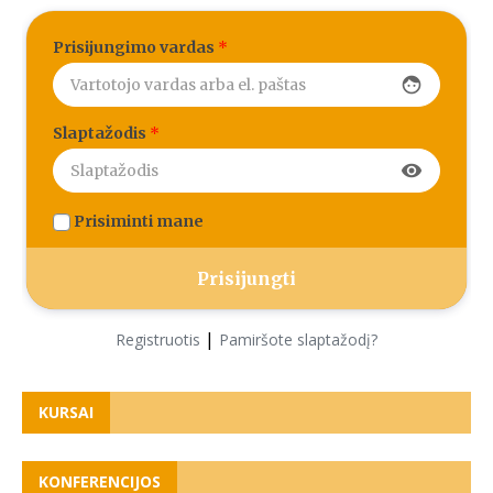
Prisijungimo vardas
*
face
Slaptažodis
*
visibility
Prisiminti mane
|
Registruotis
Pamiršote slaptažodį?
KURSAI
KONFERENCIJOS