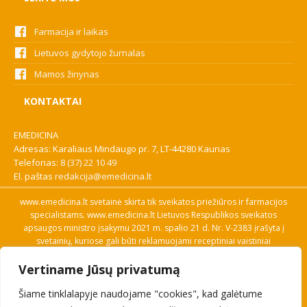
Farmacija ir laikas
Lietuvos gydytojo žurnalas
Mamos žinynas
KONTAKTAI
EMEDICINA
Adresas: Karaliaus Mindaugo pr. 7, LT-44280 Kaunas
Telefonas:
8 (37) 22 10 49
El. paštas
redakcija@emedicina.lt
www.emedicina.lt svetainė skirta tik sveikatos priežiūros ir farmacijos
specialistams. www.emedicina.lt Lietuvos Respublikos sveikatos
apsaugos ministro įsakymu 2021 m. spalio 21 d. Nr. V-2383 įrašyta į
svetainių, kuriose gali būti reklamuojami receptiniai vaistiniai
preparatai, sąrašą. Prieigą prie svetainės specialistai gauna patvirtinę
Vertiname Jūsų privatumą
savo profesinę kvalifikaciją. Naudingos nuorodos: Vaistų ir medicinos
pagalbos priemonių kainų paieška, VVKT tinklalapis, Sveikatos
Šiame tinklalapyje naudojame "cookies", kad galėtume
priežiūros ar farmacijos specialisto pranešimo apie įtariamą
nepageidaujamą reakciją forma, Interneto svetainės, kuriose gali būti