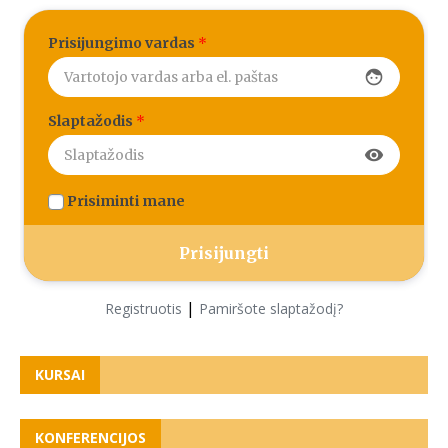
Prisijungimo vardas
*
face
Slaptažodis
*
visibility
Prisiminti mane
|
Registruotis
Pamiršote slaptažodį?
KURSAI
KONFERENCIJOS