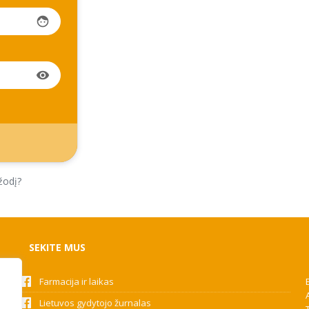
face
visibility
žodį?
SEKITE MUS
Farmacija ir laikas
Lietuvos gydytojo žurnalas