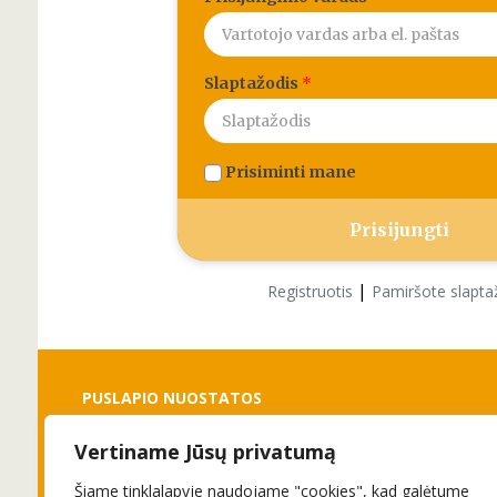
Slaptažodis
*
Prisiminti mane
|
Registruotis
Pamiršote slapta
PUSLAPIO NUOSTATOS
Vertiname Jūsų privatumą
Slapukai
Privatumo politika
Šiame tinklalapyje naudojame "cookies", kad galėtume