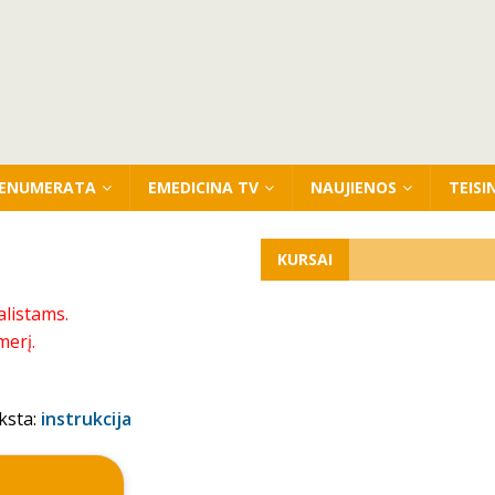
ENUMERATA
EMEDICINA TV
NAUJIENOS
TEISI
KURSAI
alistams.
merį.
ksta:
instrukcija