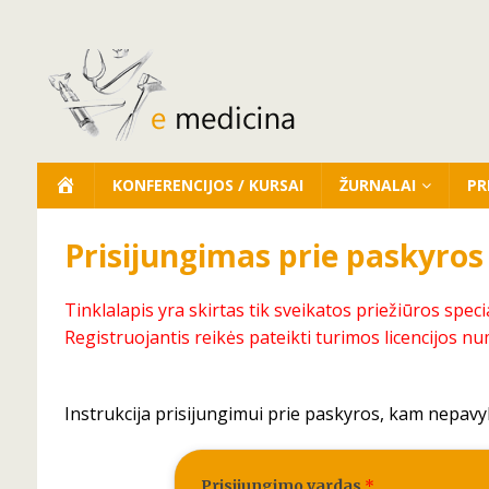
KONFERENCIJOS / KURSAI
ŽURNALAI
PR
Prisijungimas prie paskyros
Tinklalapis yra skirtas tik sveikatos priežiūros speci
Registruojantis reikės pateikti turimos licencijos nu
Instrukcija prisijungimui prie paskyros, kam nepavy
Prisijungimo vardas
*