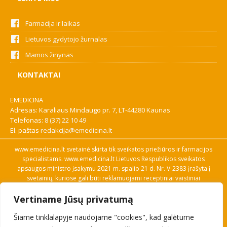
Farmacija ir laikas
Lietuvos gydytojo žurnalas
Mamos žinynas
KONTAKTAI
EMEDICINA
Adresas: Karaliaus Mindaugo pr. 7, LT-44280 Kaunas
Telefonas:
8 (37) 22 10 49
El. paštas
redakcija@emedicina.lt
www.emedicina.lt svetainė skirta tik sveikatos priežiūros ir farmacijos
specialistams. www.emedicina.lt Lietuvos Respublikos sveikatos
apsaugos ministro įsakymu 2021 m. spalio 21 d. Nr. V-2383 įrašyta į
svetainių, kuriose gali būti reklamuojami receptiniai vaistiniai
preparatai, sąrašą. Prieigą prie svetainės specialistai gauna patvirtinę
Vertiname Jūsų privatumą
savo profesinę kvalifikaciją. Naudingos nuorodos: Vaistų ir medicinos
pagalbos priemonių kainų paieška, VVKT tinklalapis, Sveikatos
Šiame tinklalapyje naudojame "cookies", kad galėtume
priežiūros ar farmacijos specialisto pranešimo apie įtariamą
nepageidaujamą reakciją forma, Interneto svetainės, kuriose gali būti