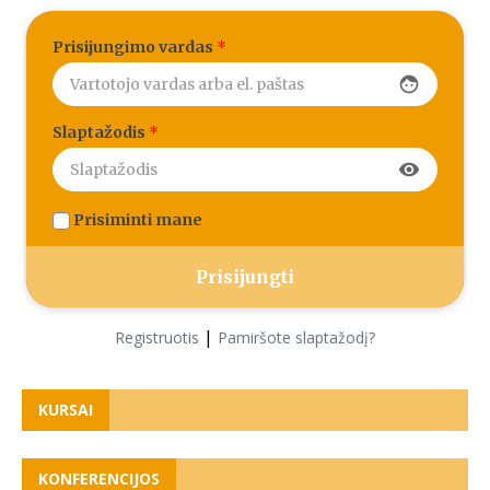
Prisijungimo vardas
*
face
Slaptažodis
*
visibility
Prisiminti mane
|
Registruotis
Pamiršote slaptažodį?
KURSAI
KONFERENCIJOS