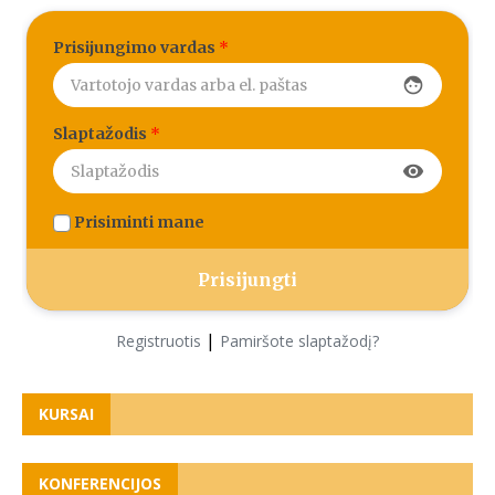
Prisijungimo vardas
*
face
Slaptažodis
*
visibility
Prisiminti mane
|
Registruotis
Pamiršote slaptažodį?
KURSAI
KONFERENCIJOS