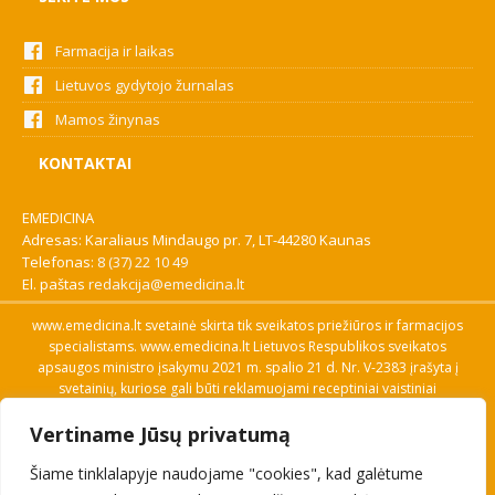
Farmacija ir laikas
Lietuvos gydytojo žurnalas
Mamos žinynas
KONTAKTAI
EMEDICINA
Adresas: Karaliaus Mindaugo pr. 7, LT-44280 Kaunas
Telefonas:
8 (37) 22 10 49
El. paštas
redakcija@emedicina.lt
www.emedicina.lt svetainė skirta tik sveikatos priežiūros ir farmacijos
specialistams. www.emedicina.lt Lietuvos Respublikos sveikatos
apsaugos ministro įsakymu 2021 m. spalio 21 d. Nr. V-2383 įrašyta į
svetainių, kuriose gali būti reklamuojami receptiniai vaistiniai
preparatai, sąrašą. Prieigą prie svetainės specialistai gauna patvirtinę
Vertiname Jūsų privatumą
savo profesinę kvalifikaciją. Naudingos nuorodos: Vaistų ir medicinos
pagalbos priemonių kainų paieška, VVKT tinklalapis, Sveikatos
Šiame tinklalapyje naudojame "cookies", kad galėtume
priežiūros ar farmacijos specialisto pranešimo apie įtariamą
nepageidaujamą reakciją forma, Interneto svetainės, kuriose gali būti