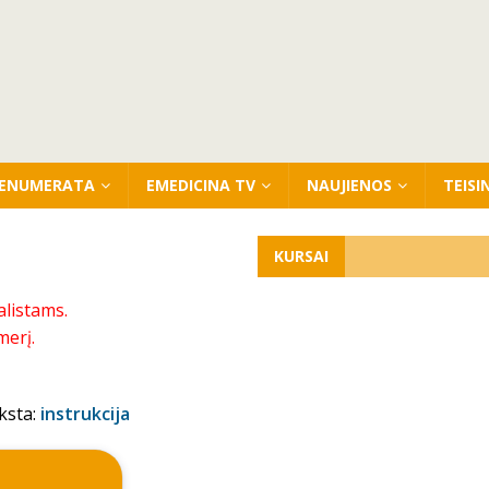
ENUMERATA
EMEDICINA TV
NAUJIENOS
TEISI
KURSAI
alistams.
merį.
ksta:
instrukcija