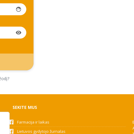
face
visibility
žodį?
SEKITE MUS
Farmacija ir laikas
Lietuvos gydytojo žurnalas