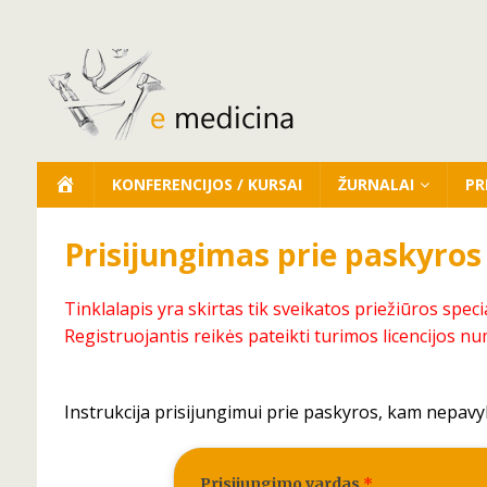
KONFERENCIJOS / KURSAI
ŽURNALAI
PR
Prisijungimas prie paskyros
Tinklalapis yra skirtas tik sveikatos priežiūros speci
Registruojantis reikės pateikti turimos licencijos nu
Instrukcija prisijungimui prie paskyros, kam nepavy
Prisijungimo vardas
*