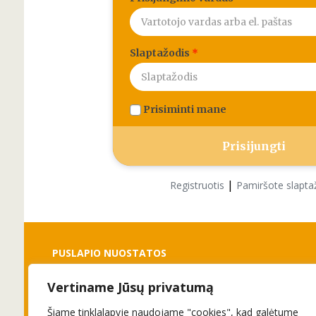
Slaptažodis
*
Prisiminti mane
|
Registruotis
Pamiršote slapta
PUSLAPIO NUOSTATOS
Vertiname Jūsų privatumą
Slapukai
Privatumo politika
Šiame tinklalapyje naudojame "cookies", kad galėtume