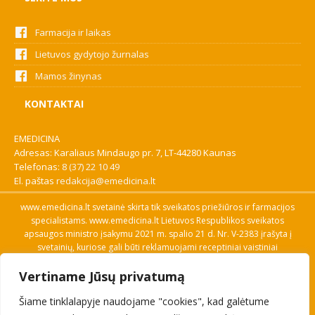
Farmacija ir laikas
Lietuvos gydytojo žurnalas
Mamos žinynas
KONTAKTAI
EMEDICINA
Adresas: Karaliaus Mindaugo pr. 7, LT-44280 Kaunas
Telefonas:
8 (37) 22 10 49
El. paštas
redakcija@emedicina.lt
www.emedicina.lt svetainė skirta tik sveikatos priežiūros ir farmacijos
specialistams. www.emedicina.lt Lietuvos Respublikos sveikatos
apsaugos ministro įsakymu 2021 m. spalio 21 d. Nr. V-2383 įrašyta į
svetainių, kuriose gali būti reklamuojami receptiniai vaistiniai
preparatai, sąrašą. Prieigą prie svetainės specialistai gauna patvirtinę
Vertiname Jūsų privatumą
savo profesinę kvalifikaciją. Naudingos nuorodos: Vaistų ir medicinos
pagalbos priemonių kainų paieška, VVKT tinklalapis, Sveikatos
Šiame tinklalapyje naudojame "cookies", kad galėtume
priežiūros ar farmacijos specialisto pranešimo apie įtariamą
nepageidaujamą reakciją forma, Interneto svetainės, kuriose gali būti