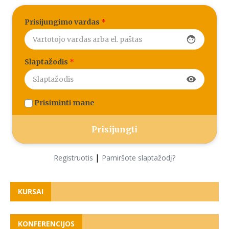
Prisijungimo vardas
*
face
Slaptažodis
*
visibility
Prisiminti mane
|
Registruotis
Pamiršote slaptažodį?
KURSAI
KONFERENCIJOS