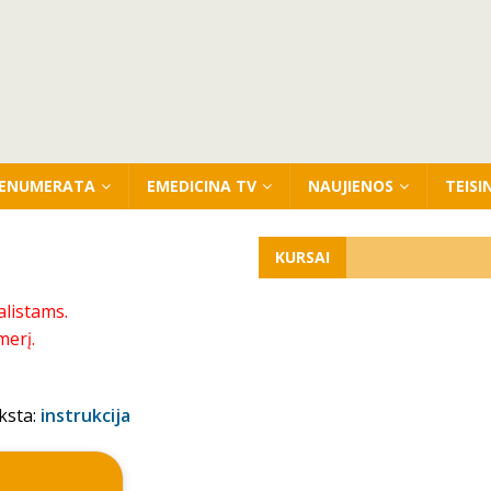
ENUMERATA
EMEDICINA TV
NAUJIENOS
TEISI
KURSAI
alistams.
merį.
ksta:
instrukcija