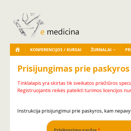
KONFERENCIJOS / KURSAI
ŽURNALAI
PR
Prisijungimas prie paskyros
Tinklalapis yra skirtas tik sveikatos priežiūros speci
Registruojantis reikės pateikti turimos licencijos nu
Instrukcija prisijungimui prie paskyros, kam nepavy
Prisijungimo vardas
*