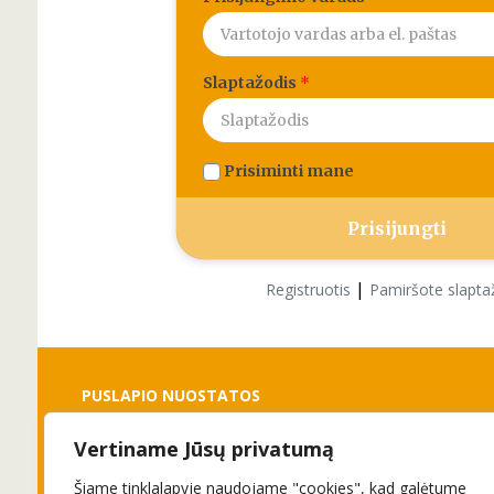
Slaptažodis
*
Prisiminti mane
|
Registruotis
Pamiršote slapta
PUSLAPIO NUOSTATOS
Vertiname Jūsų privatumą
Slapukai
Privatumo politika
Šiame tinklalapyje naudojame "cookies", kad galėtume