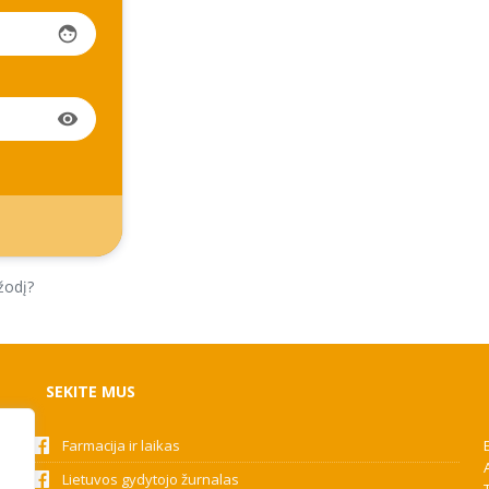
face
visibility
žodį?
SEKITE MUS
Farmacija ir laikas
Lietuvos gydytojo žurnalas