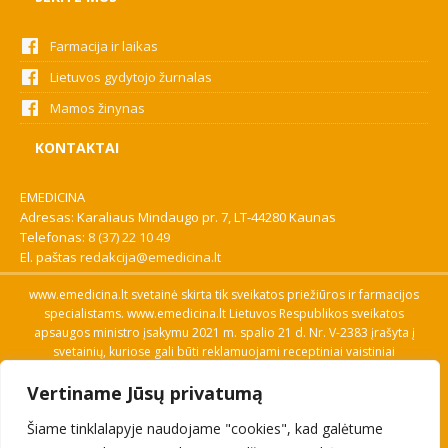
Farmacija ir laikas
Lietuvos gydytojo žurnalas
Mamos žinynas
KONTAKTAI
EMEDICINA
Adresas: Karaliaus Mindaugo pr. 7, LT-44280 Kaunas
Telefonas:
8 (37) 22 10 49
El. paštas
redakcija@emedicina.lt
www.emedicina.lt svetainė skirta tik sveikatos priežiūros ir farmacijos
specialistams. www.emedicina.lt Lietuvos Respublikos sveikatos
apsaugos ministro įsakymu 2021 m. spalio 21 d. Nr. V-2383 įrašyta į
svetainių, kuriose gali būti reklamuojami receptiniai vaistiniai
preparatai, sąrašą. Prieigą prie svetainės specialistai gauna patvirtinę
Vertiname Jūsų privatumą
savo profesinę kvalifikaciją. Naudingos nuorodos: Vaistų ir medicinos
pagalbos priemonių kainų paieška, VVKT tinklalapis, Sveikatos
Šiame tinklalapyje naudojame "cookies", kad galėtume
priežiūros ar farmacijos specialisto pranešimo apie įtariamą
nepageidaujamą reakciją forma, Interneto svetainės, kuriose gali būti