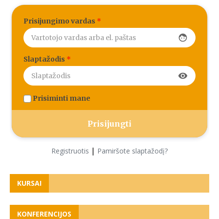
Prisijungimo vardas
*
face
Slaptažodis
*
visibility
Prisiminti mane
|
Registruotis
Pamiršote slaptažodį?
KURSAI
KONFERENCIJOS