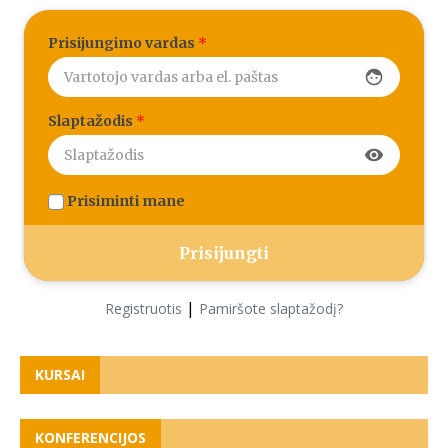
Prisijungimo vardas
*
face
Slaptažodis
*
visibility
Prisiminti mane
|
Registruotis
Pamiršote slaptažodį?
KURSAI
KONFERENCIJOS