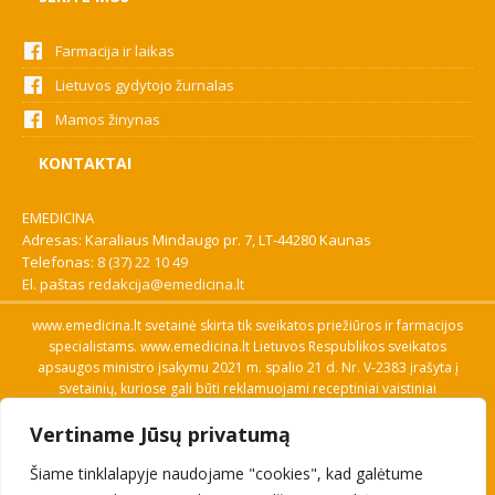
Farmacija ir laikas
Lietuvos gydytojo žurnalas
Mamos žinynas
KONTAKTAI
EMEDICINA
Adresas: Karaliaus Mindaugo pr. 7, LT-44280 Kaunas
Telefonas:
8 (37) 22 10 49
El. paštas
redakcija@emedicina.lt
www.emedicina.lt svetainė skirta tik sveikatos priežiūros ir farmacijos
specialistams. www.emedicina.lt Lietuvos Respublikos sveikatos
apsaugos ministro įsakymu 2021 m. spalio 21 d. Nr. V-2383 įrašyta į
svetainių, kuriose gali būti reklamuojami receptiniai vaistiniai
preparatai, sąrašą. Prieigą prie svetainės specialistai gauna patvirtinę
Vertiname Jūsų privatumą
savo profesinę kvalifikaciją. Naudingos nuorodos: Vaistų ir medicinos
pagalbos priemonių kainų paieška, VVKT tinklalapis, Sveikatos
Šiame tinklalapyje naudojame "cookies", kad galėtume
priežiūros ar farmacijos specialisto pranešimo apie įtariamą
nepageidaujamą reakciją forma, Interneto svetainės, kuriose gali būti