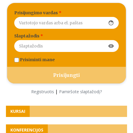
Prisijungimo vardas
*
face
Slaptažodis
*
visibility
Prisiminti mane
|
Registruotis
Pamiršote slaptažodį?
KURSAI
KONFERENCIJOS