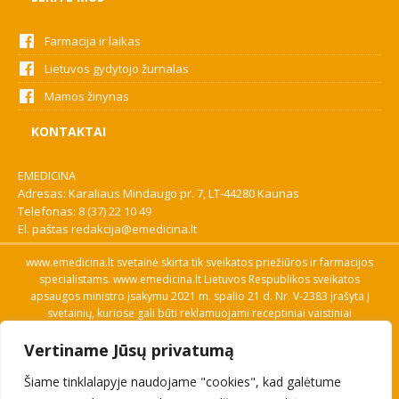
Farmacija ir laikas
Lietuvos gydytojo žurnalas
Mamos žinynas
KONTAKTAI
EMEDICINA
Adresas: Karaliaus Mindaugo pr. 7, LT-44280 Kaunas
Telefonas:
8 (37) 22 10 49
El. paštas
redakcija@emedicina.lt
www.emedicina.lt svetainė skirta tik sveikatos priežiūros ir farmacijos
specialistams. www.emedicina.lt Lietuvos Respublikos sveikatos
apsaugos ministro įsakymu 2021 m. spalio 21 d. Nr. V-2383 įrašyta į
svetainių, kuriose gali būti reklamuojami receptiniai vaistiniai
preparatai, sąrašą. Prieigą prie svetainės specialistai gauna patvirtinę
Vertiname Jūsų privatumą
savo profesinę kvalifikaciją. Naudingos nuorodos: Vaistų ir medicinos
pagalbos priemonių kainų paieška, VVKT tinklalapis, Sveikatos
Šiame tinklalapyje naudojame "cookies", kad galėtume
priežiūros ar farmacijos specialisto pranešimo apie įtariamą
nepageidaujamą reakciją forma, Interneto svetainės, kuriose gali būti