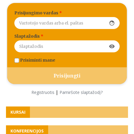
Prisijungimo vardas
*
face
Slaptažodis
*
visibility
Prisiminti mane
|
Registruotis
Pamiršote slaptažodį?
KURSAI
KONFERENCIJOS