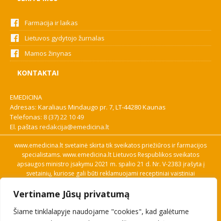
Farmacija ir laikas
Lietuvos gydytojo žurnalas
Mamos žinynas
KONTAKTAI
EMEDICINA
Adresas: Karaliaus Mindaugo pr. 7, LT-44280 Kaunas
Telefonas:
8 (37) 22 10 49
El. paštas
redakcija@emedicina.lt
www.emedicina.lt svetainė skirta tik sveikatos priežiūros ir farmacijos
specialistams. www.emedicina.lt Lietuvos Respublikos sveikatos
apsaugos ministro įsakymu 2021 m. spalio 21 d. Nr. V-2383 įrašyta į
svetainių, kuriose gali būti reklamuojami receptiniai vaistiniai
preparatai, sąrašą. Prieigą prie svetainės specialistai gauna patvirtinę
Vertiname Jūsų privatumą
savo profesinę kvalifikaciją. Naudingos nuorodos: Vaistų ir medicinos
pagalbos priemonių kainų paieška, VVKT tinklalapis, Sveikatos
Šiame tinklalapyje naudojame "cookies", kad galėtume
priežiūros ar farmacijos specialisto pranešimo apie įtariamą
nepageidaujamą reakciją forma, Interneto svetainės, kuriose gali būti