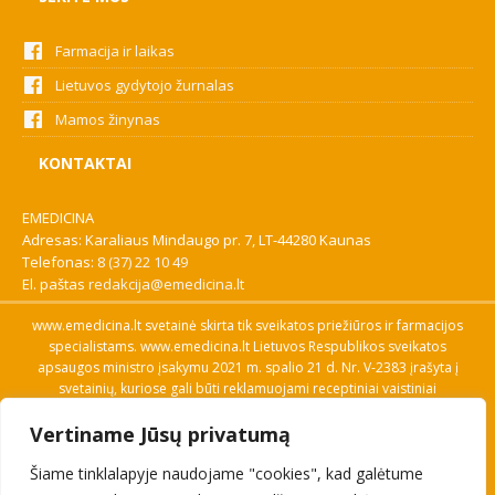
Farmacija ir laikas
Lietuvos gydytojo žurnalas
Mamos žinynas
KONTAKTAI
EMEDICINA
Adresas: Karaliaus Mindaugo pr. 7, LT-44280 Kaunas
Telefonas:
8 (37) 22 10 49
El. paštas
redakcija@emedicina.lt
www.emedicina.lt svetainė skirta tik sveikatos priežiūros ir farmacijos
specialistams. www.emedicina.lt Lietuvos Respublikos sveikatos
apsaugos ministro įsakymu 2021 m. spalio 21 d. Nr. V-2383 įrašyta į
svetainių, kuriose gali būti reklamuojami receptiniai vaistiniai
preparatai, sąrašą. Prieigą prie svetainės specialistai gauna patvirtinę
Vertiname Jūsų privatumą
savo profesinę kvalifikaciją. Naudingos nuorodos: Vaistų ir medicinos
pagalbos priemonių kainų paieška, VVKT tinklalapis, Sveikatos
Šiame tinklalapyje naudojame "cookies", kad galėtume
priežiūros ar farmacijos specialisto pranešimo apie įtariamą
nepageidaujamą reakciją forma, Interneto svetainės, kuriose gali būti