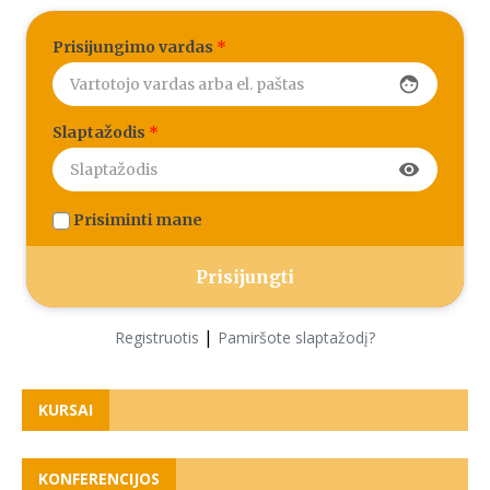
Prisijungimo vardas
*
face
Slaptažodis
*
visibility
Prisiminti mane
|
Registruotis
Pamiršote slaptažodį?
KURSAI
KONFERENCIJOS