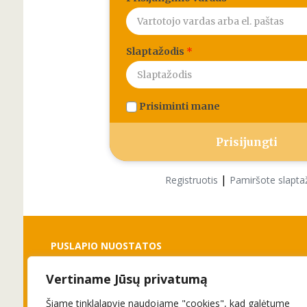
Slaptažodis
*
Prisiminti mane
|
Registruotis
Pamiršote slapta
PUSLAPIO NUOSTATOS
Vertiname Jūsų privatumą
Slapukai
Privatumo politika
Šiame tinklalapyje naudojame "cookies", kad galėtume