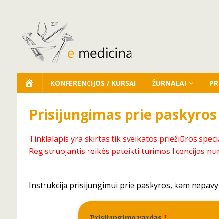
KONFERENCIJOS / KURSAI
ŽURNALAI
PR
Prisijungimas prie paskyros
Tinklalapis yra skirtas tik sveikatos priežiūros speci
Registruojantis reikės pateikti turimos licencijos nu
Instrukcija prisijungimui prie paskyros, kam nepavy
Prisijungimo vardas
*