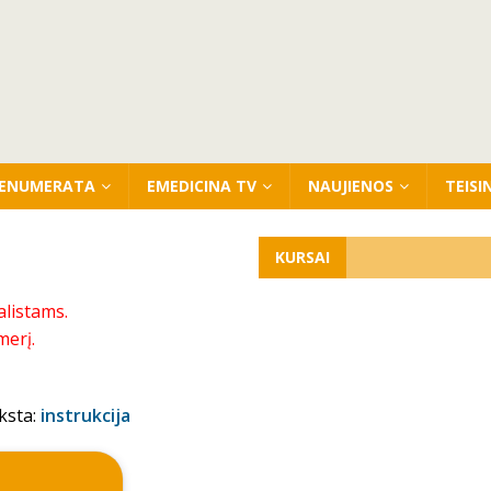
ENUMERATA
EMEDICINA TV
NAUJIENOS
TEISI
KURSAI
alistams.
merį.
ksta:
instrukcija