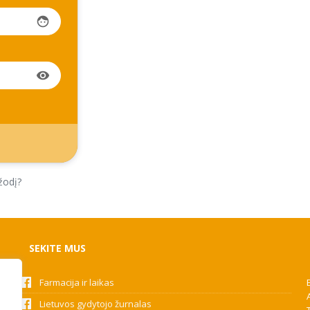
face
visibility
žodį?
SEKITE MUS
Farmacija ir laikas
Lietuvos gydytojo žurnalas