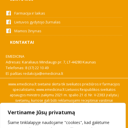
Farmacija ir laikas
Lietuvos gydytojo žurnalas
Mamos žinynas
KONTAKTAI
EMEDICINA
Adresas: Karaliaus Mindaugo pr. 7, LT-44280 Kaunas
Telefonas:
8 (37) 22 10 49
El. paštas
redakcija@emedicina.lt
www.emedicina.lt svetainė skirta tik sveikatos priežiūros ir farmacijos
specialistams. www.emedicina.lt Lietuvos Respublikos sveikatos
apsaugos ministro įsakymu 2021 m. spalio 21 d. Nr. V-2383 įrašyta į
svetainių, kuriose gali būti reklamuojami receptiniai vaistiniai
preparatai, sąrašą. Prieigą prie svetainės specialistai gauna patvirtinę
Vertiname Jūsų privatumą
savo profesinę kvalifikaciją. Naudingos nuorodos: Vaistų ir medicinos
pagalbos priemonių kainų paieška, VVKT tinklalapis, Sveikatos
Šiame tinklalapyje naudojame "cookies", kad galėtume
priežiūros ar farmacijos specialisto pranešimo apie įtariamą
nepageidaujamą reakciją forma, Interneto svetainės, kuriose gali būti