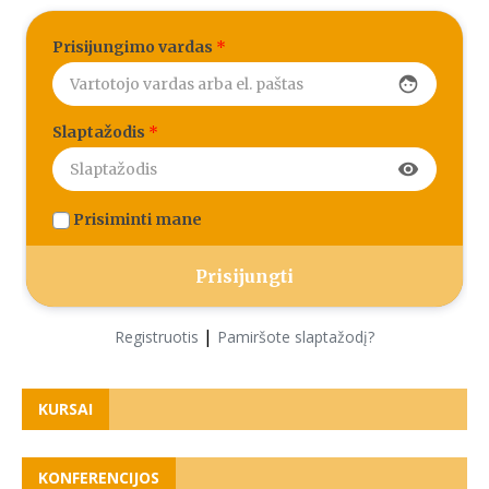
Prisijungimo vardas
*
face
Slaptažodis
*
visibility
Prisiminti mane
|
Registruotis
Pamiršote slaptažodį?
KURSAI
KONFERENCIJOS