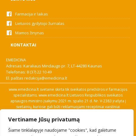
Farmacija ir laikas
Lietuvos gydytojo žurnalas
Mamos žinynas
KONTAKTAI
EMEDICINA
Adresas: Karaliaus Mindaugo pr. 7, LT-44280 Kaunas
Telefonas:
8 (37) 22 10 49
El. paštas
redakcija@emedicina.lt
www.emedicina.lt svetainė skirta tik sveikatos priežiūros ir farmacijos
specialistams. www.emedicina.lt Lietuvos Respublikos sveikatos
apsaugos ministro įsakymu 2021 m. spalio 21 d. Nr. V-2383 įrašyta į
svetainių, kuriose gali būti reklamuojami receptiniai vaistiniai
preparatai, sąrašą. Prieigą prie svetainės specialistai gauna patvirtinę
Vertiname Jūsų privatumą
savo profesinę kvalifikaciją. Naudingos nuorodos: Vaistų ir medicinos
pagalbos priemonių kainų paieška, VVKT tinklalapis, Sveikatos
Šiame tinklalapyje naudojame "cookies", kad galėtume
priežiūros ar farmacijos specialisto pranešimo apie įtariamą
nepageidaujamą reakciją forma, Interneto svetainės, kuriose gali būti