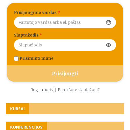
Prisijungimo vardas
*
face
Slaptažodis
*
visibility
Prisiminti mane
|
Registruotis
Pamiršote slaptažodį?
KURSAI
KONFERENCIJOS