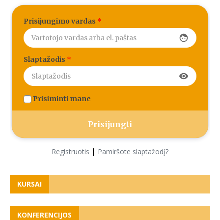
Prisijungimo vardas
*
face
Slaptažodis
*
visibility
Prisiminti mane
|
Registruotis
Pamiršote slaptažodį?
KURSAI
KONFERENCIJOS