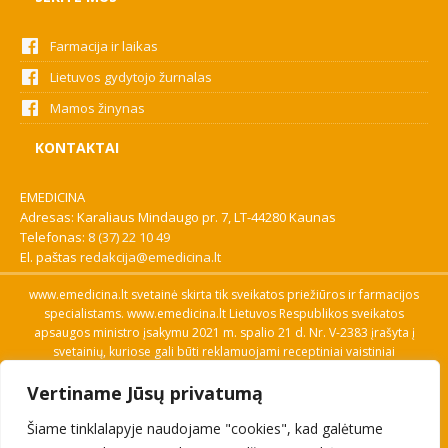
Farmacija ir laikas
Lietuvos gydytojo žurnalas
Mamos žinynas
KONTAKTAI
EMEDICINA
Adresas: Karaliaus Mindaugo pr. 7, LT-44280 Kaunas
Telefonas:
8 (37) 22 10 49
El. paštas
redakcija@emedicina.lt
www.emedicina.lt svetainė skirta tik sveikatos priežiūros ir farmacijos
specialistams. www.emedicina.lt Lietuvos Respublikos sveikatos
apsaugos ministro įsakymu 2021 m. spalio 21 d. Nr. V-2383 įrašyta į
svetainių, kuriose gali būti reklamuojami receptiniai vaistiniai
preparatai, sąrašą. Prieigą prie svetainės specialistai gauna patvirtinę
Vertiname Jūsų privatumą
savo profesinę kvalifikaciją. Naudingos nuorodos: Vaistų ir medicinos
pagalbos priemonių kainų paieška, VVKT tinklalapis, Sveikatos
Šiame tinklalapyje naudojame "cookies", kad galėtume
priežiūros ar farmacijos specialisto pranešimo apie įtariamą
nepageidaujamą reakciją forma, Interneto svetainės, kuriose gali būti