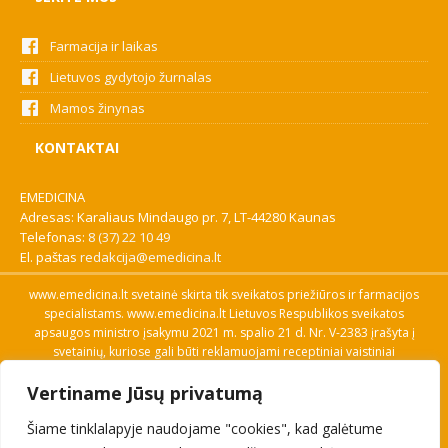
Farmacija ir laikas
Lietuvos gydytojo žurnalas
Mamos žinynas
KONTAKTAI
EMEDICINA
Adresas: Karaliaus Mindaugo pr. 7, LT-44280 Kaunas
Telefonas:
8 (37) 22 10 49
El. paštas
redakcija@emedicina.lt
www.emedicina.lt svetainė skirta tik sveikatos priežiūros ir farmacijos
specialistams. www.emedicina.lt Lietuvos Respublikos sveikatos
apsaugos ministro įsakymu 2021 m. spalio 21 d. Nr. V-2383 įrašyta į
svetainių, kuriose gali būti reklamuojami receptiniai vaistiniai
preparatai, sąrašą. Prieigą prie svetainės specialistai gauna patvirtinę
Vertiname Jūsų privatumą
savo profesinę kvalifikaciją. Naudingos nuorodos: Vaistų ir medicinos
pagalbos priemonių kainų paieška, VVKT tinklalapis, Sveikatos
Šiame tinklalapyje naudojame "cookies", kad galėtume
priežiūros ar farmacijos specialisto pranešimo apie įtariamą
nepageidaujamą reakciją forma, Interneto svetainės, kuriose gali būti