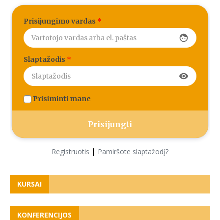
Prisijungimo vardas
*
face
Slaptažodis
*
visibility
Prisiminti mane
|
Registruotis
Pamiršote slaptažodį?
KURSAI
KONFERENCIJOS