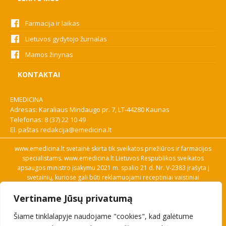
Farmacija ir laikas
Lietuvos gydytojo žurnalas
Mamos žinynas
KONTAKTAI
EMEDICINA
Adresas: Karaliaus Mindaugo pr. 7, LT-44280 Kaunas
Telefonas:
8 (37) 22 10 49
El. paštas
redakcija@emedicina.lt
www.emedicina.lt svetainė skirta tik sveikatos priežiūros ir farmacijos
specialistams. www.emedicina.lt Lietuvos Respublikos sveikatos
apsaugos ministro įsakymu 2021 m. spalio 21 d. Nr. V-2383 įrašyta į
svetainių, kuriose gali būti reklamuojami receptiniai vaistiniai
preparatai, sąrašą. Prieigą prie svetainės specialistai gauna patvirtinę
Vertiname Jūsų privatumą
savo profesinę kvalifikaciją. Naudingos nuorodos: Vaistų ir medicinos
pagalbos priemonių kainų paieška, VVKT tinklalapis, Sveikatos
Šiame tinklalapyje naudojame "cookies", kad galėtume
priežiūros ar farmacijos specialisto pranešimo apie įtariamą
nepageidaujamą reakciją forma, Interneto svetainės, kuriose gali būti