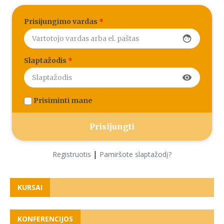
Prisijungimo vardas
*
face
Slaptažodis
*
visibility
Prisiminti mane
|
Registruotis
Pamiršote slaptažodį?
KURSAI
KONFERENCIJOS