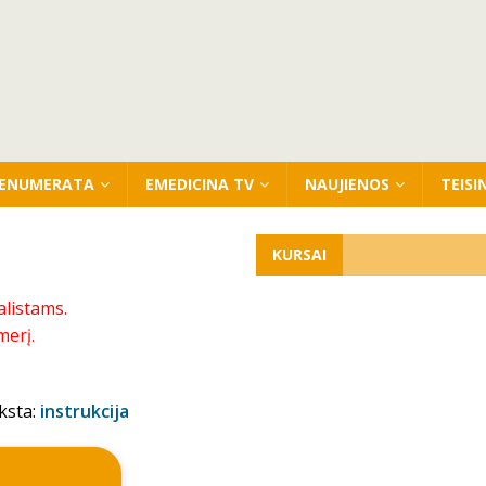
ENUMERATA
EMEDICINA TV
NAUJIENOS
TEISI
KURSAI
alistams.
merį.
ksta:
instrukcija