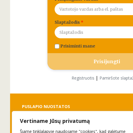
Slaptažodis
*
Prisiminti mane
|
Registruotis
Pamiršote slapta
PUSLAPIO NUOSTATOS
Vertiname Jūsų privatumą
Slapukai
Privatumo politika
Šiame tinklalapyje naudojame "cookies", kad galėtume