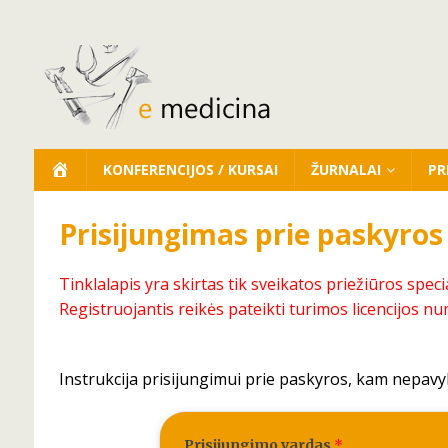
KONFERENCIJOS / KURSAI
ŽURNALAI
PR
Prisijungimas prie paskyros
Tinklalapis yra skirtas tik sveikatos priežiūros speci
Registruojantis reikės pateikti turimos licencijos nu
Instrukcija prisijungimui prie paskyros, kam nepavy
Prisijungimo vardas
*