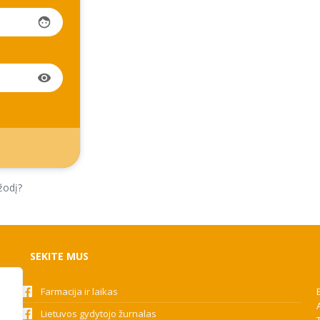
face
visibility
žodį?
SEKITE MUS
Farmacija ir laikas
Lietuvos gydytojo žurnalas