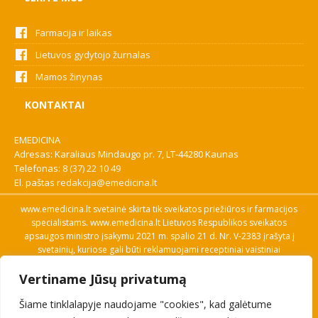
Farmacija ir laikas
Lietuvos gydytojo žurnalas
Mamos žinynas
KONTAKTAI
EMEDICINA
Adresas: Karaliaus Mindaugo pr. 7, LT-44280 Kaunas
Telefonas:
8 (37) 22 10 49
El. paštas
redakcija@emedicina.lt
www.emedicina.lt svetainė skirta tik sveikatos priežiūros ir farmacijos
specialistams. www.emedicina.lt Lietuvos Respublikos sveikatos
apsaugos ministro įsakymu 2021 m. spalio 21 d. Nr. V-2383 įrašyta į
svetainių, kuriose gali būti reklamuojami receptiniai vaistiniai
preparatai, sąrašą. Prieigą prie svetainės specialistai gauna patvirtinę
Vertiname Jūsų privatumą
savo profesinę kvalifikaciją. Naudingos nuorodos: Vaistų ir medicinos
pagalbos priemonių kainų paieška, VVKT tinklalapis, Sveikatos
Šiame tinklalapyje naudojame "cookies", kad galėtume
priežiūros ar farmacijos specialisto pranešimo apie įtariamą
nepageidaujamą reakciją forma, Interneto svetainės, kuriose gali būti