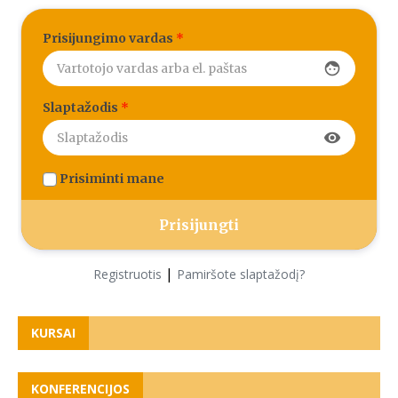
Prisijungimo vardas
*
face
Slaptažodis
*
visibility
Prisiminti mane
|
Registruotis
Pamiršote slaptažodį?
KURSAI
KONFERENCIJOS