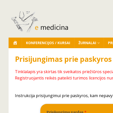
KONFERENCIJOS / KURSAI
ŽURNALAI
PR
Prisijungimas prie paskyros
Tinklalapis yra skirtas tik sveikatos priežiūros speci
Registruojantis reikės pateikti turimos licencijos nu
Instrukcija prisijungimui prie paskyros, kam nepavy
Prisijungimo vardas
*