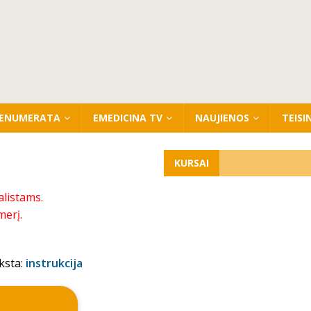
ENUMERATA
EMEDICINA TV
NAUJIENOS
TEISI
KURSAI
alistams.
merį.
ksta:
instrukcija