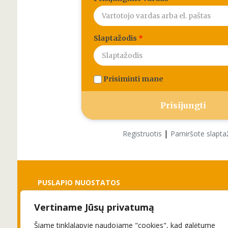
Slaptažodis
*
Prisiminti mane
|
Registruotis
Pamiršote slapta
PUSLAPIO NUOSTATOS
Vertiname Jūsų privatumą
Slapukai
Privatumo politika
Šiame tinklalapyje naudojame "cookies", kad galėtume