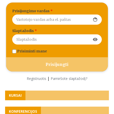
Prisijungimo vardas
*
face
Slaptažodis
*
visibility
Prisiminti mane
|
Registruotis
Pamiršote slaptažodį?
KURSAI
KONFERENCIJOS