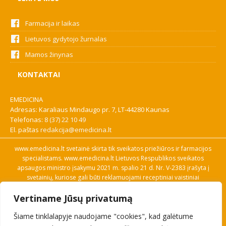
Farmacija ir laikas
Lietuvos gydytojo žurnalas
Mamos žinynas
KONTAKTAI
EMEDICINA
Adresas: Karaliaus Mindaugo pr. 7, LT-44280 Kaunas
Telefonas:
8 (37) 22 10 49
El. paštas
redakcija@emedicina.lt
www.emedicina.lt svetainė skirta tik sveikatos priežiūros ir farmacijos
specialistams. www.emedicina.lt Lietuvos Respublikos sveikatos
apsaugos ministro įsakymu 2021 m. spalio 21 d. Nr. V-2383 įrašyta į
svetainių, kuriose gali būti reklamuojami receptiniai vaistiniai
preparatai, sąrašą. Prieigą prie svetainės specialistai gauna patvirtinę
Vertiname Jūsų privatumą
savo profesinę kvalifikaciją. Naudingos nuorodos: Vaistų ir medicinos
pagalbos priemonių kainų paieška, VVKT tinklalapis, Sveikatos
Šiame tinklalapyje naudojame "cookies", kad galėtume
priežiūros ar farmacijos specialisto pranešimo apie įtariamą
nepageidaujamą reakciją forma, Interneto svetainės, kuriose gali būti