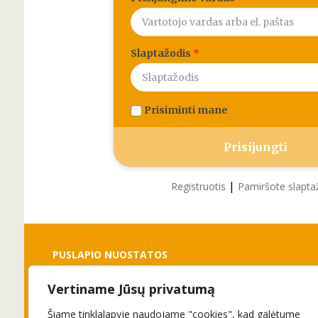
Slaptažodis
*
Prisiminti mane
|
Registruotis
Pamiršote slapta
PUSLAPIO NUOSTATOS
Vertiname Jūsų privatumą
Slapukai
Privatumo politika
Šiame tinklalapyje naudojame "cookies", kad galėtume