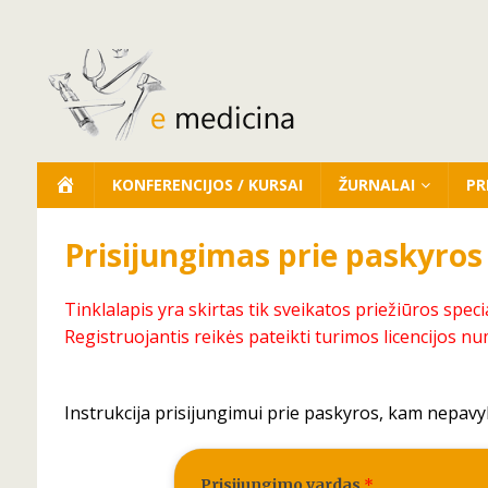
KONFERENCIJOS / KURSAI
ŽURNALAI
PR
Prisijungimas prie paskyros
Tinklalapis yra skirtas tik sveikatos priežiūros speci
Registruojantis reikės pateikti turimos licencijos nu
Instrukcija prisijungimui prie paskyros, kam nepavy
Prisijungimo vardas
*