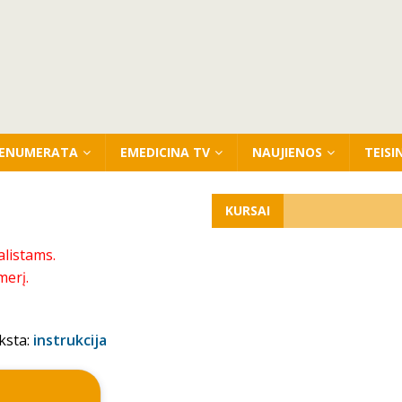
ENUMERATA
EMEDICINA TV
NAUJIENOS
TEISI
KURSAI
alistams.
merį.
ksta:
instrukcija