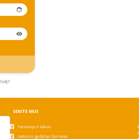
face
visibility
žodį?
SEKITE MUS
Farmacija ir laikas
Lietuvos gydytojo žurnalas