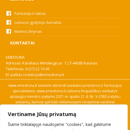
Farmacija ir laikas
Lietuvos gydytojo žurnalas
Mamos žinynas
KONTAKTAI
EMEDICINA
Adresas: Karaliaus Mindaugo pr. 7, LT-44280 Kaunas
Telefonas:
8 (37) 22 10 49
El. paštas
redakcija@emedicina.lt
www.emedicina.lt svetainė skirta tik sveikatos priežiūros ir farmacijos
specialistams. www.emedicina.lt Lietuvos Respublikos sveikatos
apsaugos ministro įsakymu 2021 m. spalio 21 d. Nr. V-2383 įrašyta į
svetainių, kuriose gali būti reklamuojami receptiniai vaistiniai
preparatai, sąrašą. Prieigą prie svetainės specialistai gauna patvirtinę
Vertiname Jūsų privatumą
savo profesinę kvalifikaciją. Naudingos nuorodos: Vaistų ir medicinos
pagalbos priemonių kainų paieška, VVKT tinklalapis, Sveikatos
Šiame tinklalapyje naudojame "cookies", kad galėtume
priežiūros ar farmacijos specialisto pranešimo apie įtariamą
nepageidaujamą reakciją forma, Interneto svetainės, kuriose gali būti