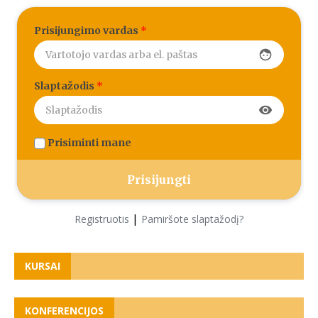
Prisijungimo vardas
*
face
Slaptažodis
*
visibility
Prisiminti mane
|
Registruotis
Pamiršote slaptažodį?
KURSAI
KONFERENCIJOS