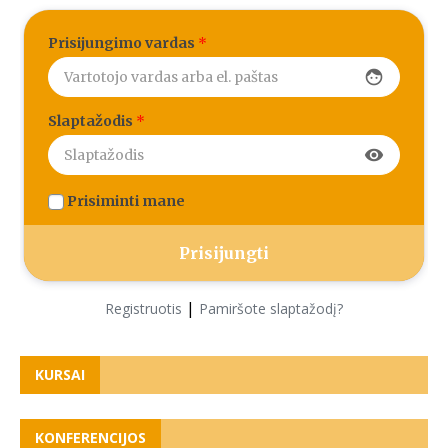
Prisijungimo vardas
*
face
Slaptažodis
*
visibility
Prisiminti mane
|
Registruotis
Pamiršote slaptažodį?
KURSAI
KONFERENCIJOS