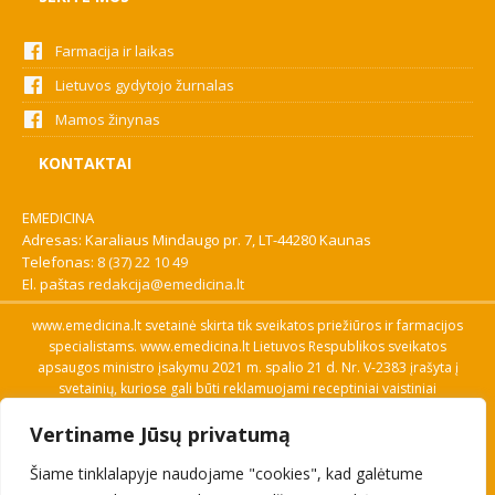
Farmacija ir laikas
Lietuvos gydytojo žurnalas
Mamos žinynas
KONTAKTAI
EMEDICINA
Adresas: Karaliaus Mindaugo pr. 7, LT-44280 Kaunas
Telefonas:
8 (37) 22 10 49
El. paštas
redakcija@emedicina.lt
www.emedicina.lt svetainė skirta tik sveikatos priežiūros ir farmacijos
specialistams. www.emedicina.lt Lietuvos Respublikos sveikatos
apsaugos ministro įsakymu 2021 m. spalio 21 d. Nr. V-2383 įrašyta į
svetainių, kuriose gali būti reklamuojami receptiniai vaistiniai
preparatai, sąrašą. Prieigą prie svetainės specialistai gauna patvirtinę
Vertiname Jūsų privatumą
savo profesinę kvalifikaciją. Naudingos nuorodos: Vaistų ir medicinos
pagalbos priemonių kainų paieška, VVKT tinklalapis, Sveikatos
Šiame tinklalapyje naudojame "cookies", kad galėtume
priežiūros ar farmacijos specialisto pranešimo apie įtariamą
nepageidaujamą reakciją forma, Interneto svetainės, kuriose gali būti