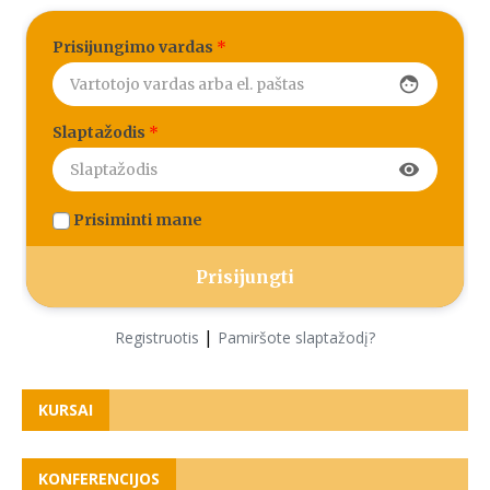
Prisijungimo vardas
*
face
Slaptažodis
*
visibility
Prisiminti mane
|
Registruotis
Pamiršote slaptažodį?
KURSAI
KONFERENCIJOS