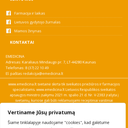
Farmacija ir laikas
Lietuvos gydytojo žurnalas
Mamos žinynas
KONTAKTAI
EMEDICINA
Adresas: Karaliaus Mindaugo pr. 7, LT-44280 Kaunas
Telefonas:
8 (37) 22 10 49
El. paštas
redakcija@emedicina.lt
www.emedicina.lt svetainė skirta tik sveikatos priežiūros ir farmacijos
specialistams. www.emedicina.lt Lietuvos Respublikos sveikatos
apsaugos ministro įsakymu 2021 m. spalio 21 d. Nr. V-2383 įrašyta į
svetainių, kuriose gali būti reklamuojami receptiniai vaistiniai
preparatai, sąrašą. Prieigą prie svetainės specialistai gauna patvirtinę
Vertiname Jūsų privatumą
savo profesinę kvalifikaciją. Naudingos nuorodos: Vaistų ir medicinos
pagalbos priemonių kainų paieška, VVKT tinklalapis, Sveikatos
Šiame tinklalapyje naudojame "cookies", kad galėtume
priežiūros ar farmacijos specialisto pranešimo apie įtariamą
nepageidaujamą reakciją forma, Interneto svetainės, kuriose gali būti