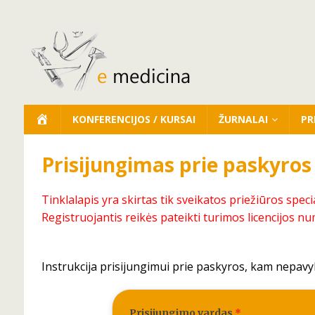
KONFERENCIJOS / KURSAI
ŽURNALAI
PR
Prisijungimas prie paskyros
Tinklalapis yra skirtas tik sveikatos priežiūros speci
Registruojantis reikės pateikti turimos licencijos nu
Instrukcija prisijungimui prie paskyros, kam nepavy
Prisijungimo vardas
*