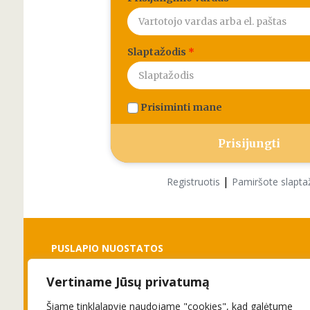
Slaptažodis
*
Prisiminti mane
|
Registruotis
Pamiršote slapta
PUSLAPIO NUOSTATOS
Vertiname Jūsų privatumą
Slapukai
Privatumo politika
Šiame tinklalapyje naudojame "cookies", kad galėtume