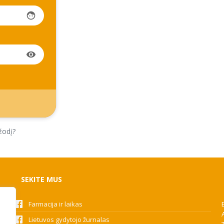
face
visibility
žodį?
SEKITE MUS
Farmacija ir laikas
Lietuvos gydytojo žurnalas