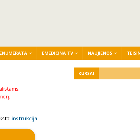
ENUMERATA
EMEDICINA TV
NAUJIENOS
TEISI
KURSAI
alistams.
merį.
ksta:
instrukcija