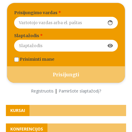
Prisijungimo vardas
*
face
Slaptažodis
*
visibility
Prisiminti mane
|
Registruotis
Pamiršote slaptažodį?
KURSAI
KONFERENCIJOS