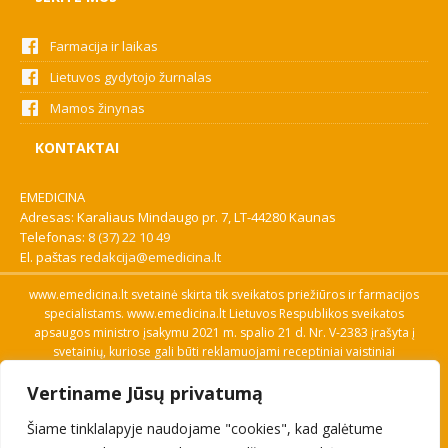
Farmacija ir laikas
Lietuvos gydytojo žurnalas
Mamos žinynas
KONTAKTAI
EMEDICINA
Adresas: Karaliaus Mindaugo pr. 7, LT-44280 Kaunas
Telefonas:
8 (37) 22 10 49
El. paštas
redakcija@emedicina.lt
www.emedicina.lt svetainė skirta tik sveikatos priežiūros ir farmacijos
specialistams. www.emedicina.lt Lietuvos Respublikos sveikatos
apsaugos ministro įsakymu 2021 m. spalio 21 d. Nr. V-2383 įrašyta į
svetainių, kuriose gali būti reklamuojami receptiniai vaistiniai
preparatai, sąrašą. Prieigą prie svetainės specialistai gauna patvirtinę
Vertiname Jūsų privatumą
savo profesinę kvalifikaciją. Naudingos nuorodos: Vaistų ir medicinos
pagalbos priemonių kainų paieška, VVKT tinklalapis, Sveikatos
Šiame tinklalapyje naudojame "cookies", kad galėtume
priežiūros ar farmacijos specialisto pranešimo apie įtariamą
nepageidaujamą reakciją forma, Interneto svetainės, kuriose gali būti