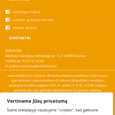
Farmacija ir laikas
Lietuvos gydytojo žurnalas
Mamos žinynas
KONTAKTAI
EMEDICINA
Adresas: Karaliaus Mindaugo pr. 7, LT-44280 Kaunas
Telefonas:
8 (37) 22 10 49
El. paštas
redakcija@emedicina.lt
www.emedicina.lt svetainė skirta tik sveikatos priežiūros ir farmacijos
specialistams. www.emedicina.lt Lietuvos Respublikos sveikatos
apsaugos ministro įsakymu 2021 m. spalio 21 d. Nr. V-2383 įrašyta į
svetainių, kuriose gali būti reklamuojami receptiniai vaistiniai
preparatai, sąrašą. Prieigą prie svetainės specialistai gauna patvirtinę
Vertiname Jūsų privatumą
savo profesinę kvalifikaciją. Naudingos nuorodos: Vaistų ir medicinos
pagalbos priemonių kainų paieška, VVKT tinklalapis, Sveikatos
Šiame tinklalapyje naudojame "cookies", kad galėtume
priežiūros ar farmacijos specialisto pranešimo apie įtariamą
nepageidaujamą reakciją forma, Interneto svetainės, kuriose gali būti