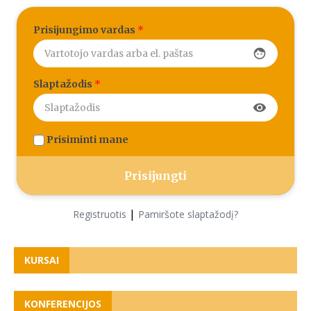
Prisijungimo vardas
*
face
Slaptažodis
*
visibility
Prisiminti mane
|
Registruotis
Pamiršote slaptažodį?
KURSAI
KONFERENCIJOS