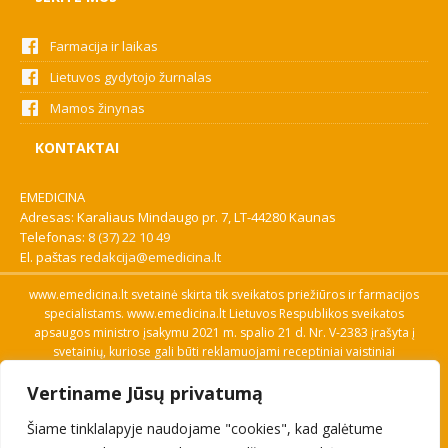
Farmacija ir laikas
Lietuvos gydytojo žurnalas
Mamos žinynas
KONTAKTAI
EMEDICINA
Adresas: Karaliaus Mindaugo pr. 7, LT-44280 Kaunas
Telefonas:
8 (37) 22 10 49
El. paštas
redakcija@emedicina.lt
www.emedicina.lt svetainė skirta tik sveikatos priežiūros ir farmacijos
specialistams. www.emedicina.lt Lietuvos Respublikos sveikatos
apsaugos ministro įsakymu 2021 m. spalio 21 d. Nr. V-2383 įrašyta į
svetainių, kuriose gali būti reklamuojami receptiniai vaistiniai
preparatai, sąrašą. Prieigą prie svetainės specialistai gauna patvirtinę
Vertiname Jūsų privatumą
savo profesinę kvalifikaciją. Naudingos nuorodos: Vaistų ir medicinos
pagalbos priemonių kainų paieška, VVKT tinklalapis, Sveikatos
Šiame tinklalapyje naudojame "cookies", kad galėtume
priežiūros ar farmacijos specialisto pranešimo apie įtariamą
nepageidaujamą reakciją forma, Interneto svetainės, kuriose gali būti