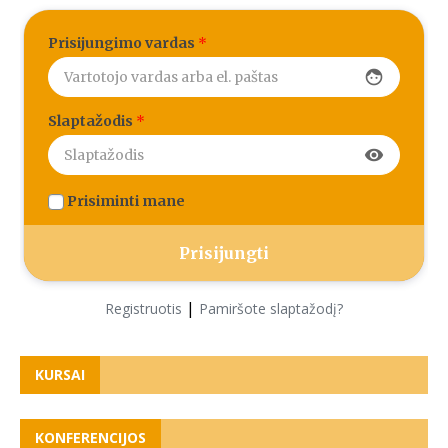
Prisijungimo vardas
*
face
Slaptažodis
*
visibility
Prisiminti mane
|
Registruotis
Pamiršote slaptažodį?
KURSAI
KONFERENCIJOS