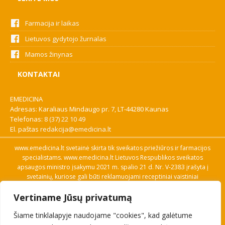
Farmacija ir laikas
Lietuvos gydytojo žurnalas
Mamos žinynas
KONTAKTAI
EMEDICINA
Adresas: Karaliaus Mindaugo pr. 7, LT-44280 Kaunas
Telefonas:
8 (37) 22 10 49
El. paštas
redakcija@emedicina.lt
www.emedicina.lt svetainė skirta tik sveikatos priežiūros ir farmacijos
specialistams. www.emedicina.lt Lietuvos Respublikos sveikatos
apsaugos ministro įsakymu 2021 m. spalio 21 d. Nr. V-2383 įrašyta į
svetainių, kuriose gali būti reklamuojami receptiniai vaistiniai
preparatai, sąrašą. Prieigą prie svetainės specialistai gauna patvirtinę
Vertiname Jūsų privatumą
savo profesinę kvalifikaciją. Naudingos nuorodos: Vaistų ir medicinos
pagalbos priemonių kainų paieška, VVKT tinklalapis, Sveikatos
Šiame tinklalapyje naudojame "cookies", kad galėtume
priežiūros ar farmacijos specialisto pranešimo apie įtariamą
nepageidaujamą reakciją forma, Interneto svetainės, kuriose gali būti