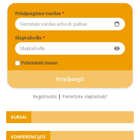
Prisijungimo vardas
*
face
Slaptažodis
*
visibility
Prisiminti mane
|
Registruotis
Pamiršote slaptažodį?
KURSAI
KONFERENCIJOS