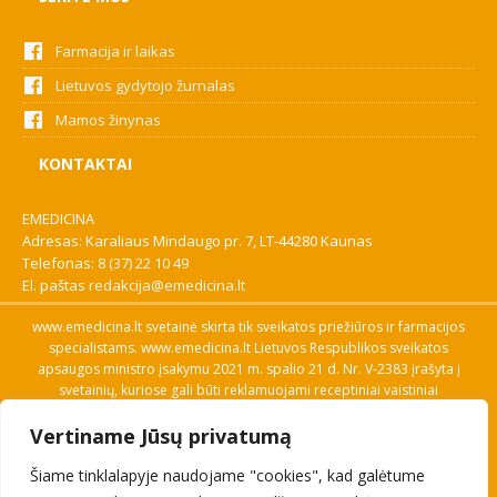
Farmacija ir laikas
Lietuvos gydytojo žurnalas
Mamos žinynas
KONTAKTAI
EMEDICINA
Adresas: Karaliaus Mindaugo pr. 7, LT-44280 Kaunas
Telefonas:
8 (37) 22 10 49
El. paštas
redakcija@emedicina.lt
www.emedicina.lt svetainė skirta tik sveikatos priežiūros ir farmacijos
specialistams. www.emedicina.lt Lietuvos Respublikos sveikatos
apsaugos ministro įsakymu 2021 m. spalio 21 d. Nr. V-2383 įrašyta į
svetainių, kuriose gali būti reklamuojami receptiniai vaistiniai
preparatai, sąrašą. Prieigą prie svetainės specialistai gauna patvirtinę
Vertiname Jūsų privatumą
savo profesinę kvalifikaciją. Naudingos nuorodos: Vaistų ir medicinos
pagalbos priemonių kainų paieška, VVKT tinklalapis, Sveikatos
Šiame tinklalapyje naudojame "cookies", kad galėtume
priežiūros ar farmacijos specialisto pranešimo apie įtariamą
nepageidaujamą reakciją forma, Interneto svetainės, kuriose gali būti